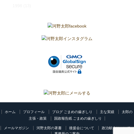
1998
(13)
ホーム
プロフィール
ブログ ごまめの歯ぎしり
主な実績
太郎の
主張・政策
国政報告紙 ごまめの歯ぎしり
メールマガジン
河野太郎の著書
後援会について
政治献金について
事務所のご案内