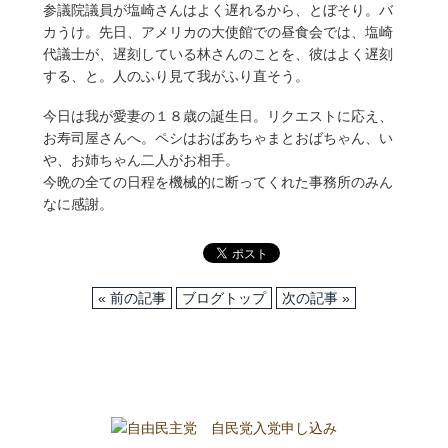
参議院議員が塩崎さんはよく遅れるから、とぼそり。バ
カうけ。先日、アメリカの大使館での昼食会では、塩崎
代議士が、遅刻している林さんのことを、彼はよく遅刻
する、と。人のふり見て我がふり直そう。
今日は我が愛妻の１８歳の誕生日。リクエストに応え、
お寿司屋さんへ。ペシはおばあちゃまとおばちゃん、い
や、お姉ちゃん二人がお相手。
今晩の全ての日程を機械的に断ってくれた事務所のみん
なに感謝。
« 前の記事
ブログトップ
次の記事 »