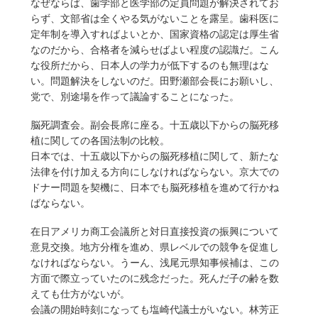
なぜならば、歯学部と医学部の定員問題が解決されてお
らず、文部省は全くやる気がないことを露呈。歯科医に
定年制を導入すればよいとか、国家資格の認定は厚生省
なのだから、合格者を減らせばよい程度の認識だ。こん
な役所だから、日本人の学力が低下するのも無理はな
い。問題解決をしないのだ。田野瀬部会長にお願いし、
党で、別途場を作って議論することになった。
脳死調査会。副会長席に座る。十五歳以下からの脳死移
植に関しての各国法制の比較。
日本では、十五歳以下からの脳死移植に関して、新たな
法律を付け加える方向にしなければならない。京大での
ドナー問題を契機に、日本でも脳死移植を進めて行かね
ばならない。
在日アメリカ商工会議所と対日直接投資の振興について
意見交換。地方分権を進め、県レベルでの競争を促進し
なければならない。うーん、浅尾元県知事候補は、この
方面で際立っていたのに残念だった。死んだ子の齢を数
えても仕方がないが。
会議の開始時刻になっても塩崎代議士がいない。林芳正