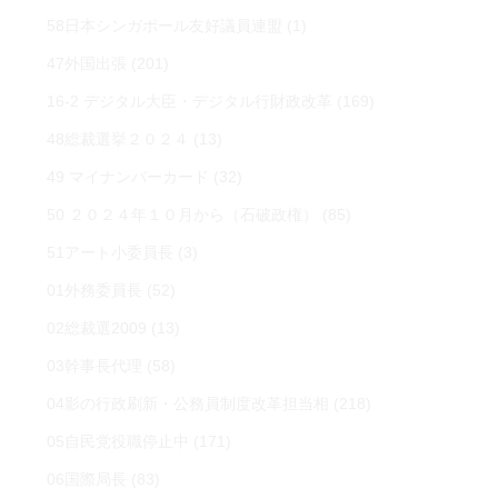
58日本シンガポール友好議員連盟
(1)
47外国出張
(201)
16-2 デジタル大臣・デジタル行財政改革
(169)
48総裁選挙２０２４
(13)
49 マイナンバーカード
(32)
50 ２０２４年１０月から（石破政権）
(85)
51アート小委員長
(3)
01外務委員長
(52)
02総裁選2009
(13)
03幹事長代理
(58)
04影の行政刷新・公務員制度改革担当相
(218)
05自民党役職停止中
(171)
06国際局長
(83)