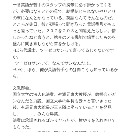
一番英語が苦手のスタッフの携帯に必ず掛かってくる
が、必要はなんとかの母で、結構信じられないやりとり
の末になんとかなっている。英語なんてそんなものだ。
ところが先日、彼が頑張って聞き取った電話番号がちょ
っと違っていた。２０７を２０３と間違えたらしい。惜
しかったねと言うと、携帯のメモ機能で録音したものを
盛んに聞き直しながら首をかしげる。
−ほら代議士、ツーゼロサンって言ってるじゃないです
か。
−ツーゼロサンって、なんでサンなんだよ。
−いや、ほら、俺が英語苦手なのは向こうも知っているか
ら。
文教部会。
国立大学の法人化法案。舛添元東大教授が、教授会がガ
ンなんだと力説。国立大学の学長も云々と言いきった
後、有馬元東大総長が三人隣に座っていることを発見
し、．．．。みんな爆笑。
法案は承認されるばかりだったが、横やりを入れさせて
もらった。