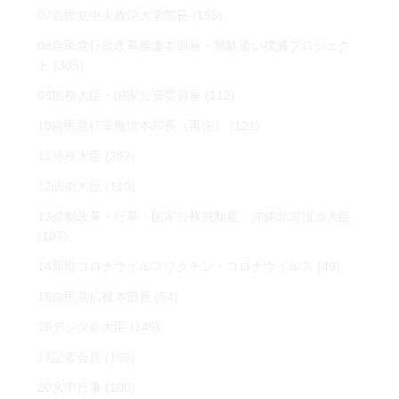
07自民党中央政治大学院長
(195)
08自民党行政改革推進本部長・無駄遣い撲滅プロジェク
ト
(305)
09国務大臣・国家公安委員長
(112)
10自民党行革推進本部長（再任）
(121)
11外務大臣
(202)
12防衛大臣
(110)
13規制改革・行革・国家公務員制度・沖縄北方担当大臣
(107)
14新型コロナウイルスワクチン・コロナウイルス
(49)
15自民党広報本部長
(54)
16デジタル大臣
(145)
17記者会見
(169)
20宮中行事
(100)