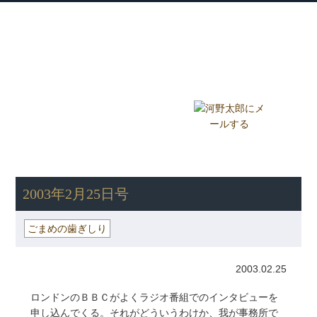
衆議院議員 河野太郎公式サイト
【Kono Taro Official Website】
ホーム
プロフィール
主な実績
Home
Profile
Track Record
ブログ
国政報告紙
Blog
Report
HOME
»
ごまめの歯ぎしり
» 2003年2月25日号
2003年2月25日号
ごまめの歯ぎしり
2003.02.25
ロンドンのＢＢＣがよくラジオ番組でのインタビューを
申し込んでくる。それがどういうわけか、我が事務所で