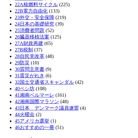
22A核燃料サイクル
(225)
22B電力自由化
(133)
23外交・安全保障
(219)
24日本の基礎研究
(39)
25消費者問題
(52)
26臓器移植法案
(125)
27A財政再建
(65)
27B税制
(37)
28自民党改革
(48)
29防災
(10)
30質問主意書
(9)
31震災がれき
(6)
32国土交通省スキャンダル
(42)
40ペシ坊
(108)
41湘南ベルマーレ
(161)
42湘南国際マラソン
(48)
43日本 デンマーク議員連盟
(4)
44火曜会
(2)
45アメリカ選挙
(1)
46おすすめの一冊
(51)