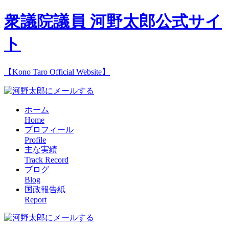
衆議院議員 河野太郎公式サイ
ト
【Kono Taro Official Website】
ホーム
Home
プロフィール
Profile
主な実績
Track Record
ブログ
Blog
国政報告紙
Report