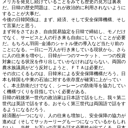
メリカを発見し続けていることをみても歴史の見方は裏表
だ。日韓の歴史問題は、これが政治的に利用されないように
することが大事だ。
今後の日韓関係は、まず、経済、そして安全保障機構、そし
て言葉だと思う。
まず何をさておき、自由貿易協定を日韓で締結し、モノだけ
でなく、サービスと人の行き来も自由にしていくことが必要
だ。もちろん羽田−金浦のシャトル便の導入など当たり前の
ことになる。一日に一万人が行き来している現状から、さら
に人の往来を増やし、日韓が一つのマーケット、一つの投資
対象になる状況を作り出していかなければならない。両国の
農水族議員がどう反対しようと、ＦＴＡは必要だ。
その次にくるものは、日韓米による安全保障機構だろう。日
本も韓国も中東の石油に対する依存度が確実に上がってい
く。本土防衛だけでなく、シーレーンの防衛等を協力してい
く機構づくりを目指していく必要がある。
日韓の戦後第一世代の政治家は日本語で話をした。我々第二
世代は英語で話をする。おそらく第三世代は両国語で話をす
るようになるだろう。
経済圏が一つになり、人の往来も増加し、安全保障の協力が
進めば（そしてサッカーリーグも一つになっているかもしれ
ない）、当然、お互いの言葉を話す必要性が出てくる。日本