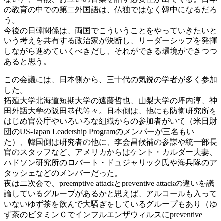
の教育の中での第二外国語は、仏独ではなく韓中になるだろ
う。
今後の日韓関係は、両国でこういうことをやっていきたいと
いう考えを共有する政治家が決断し、リーダーシップを発揮
しながら進めていくべきだし、それができる環境ができつつ
あると思う。
この会議には、日本側から、三十代の気鋭の学者が多く参加
した。
拓殖大学北海道短期大学の遠藤哲也、山梨大学の坪内淳、神
田外語大学の阪田恭代等々。日本側は、他にも防衛研究所を
はじめ官公庁やいろいろな組織からの参加者がいて（米日財
団のUS-Japan Leadership Programのメンバーが三名もい
た）、韓国側は研究者の他に、李会昌候補の参謀や統一部長
官のスタッフなど、アメリカからはケント・カルダー夫妻、
ハドソン研究所のロバート・ドュジャリック氏や海兵隊のア
タッシェなどのメンバーだった。
夜は二次会で、preemptive attackとpreventive attackの違いを議
論しているグループがあるかと思えば、アルコールも入って
いないゆず茶を飲んで大騒ぎをしているグループもあり（ゆ
ず茶のビタミンＣでインフルエンザウィルスにpreventive