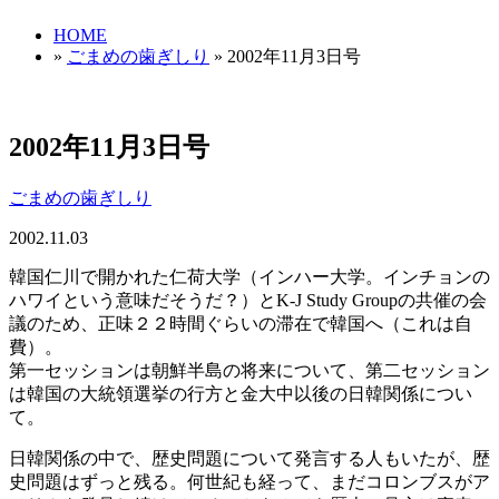
HOME
»
ごまめの歯ぎしり
» 2002年11月3日号
2002年11月3日号
ごまめの歯ぎしり
2002.11.03
韓国仁川で開かれた仁荷大学（インハー大学。インチョンの
ハワイという意味だそうだ？）とK-J Study Groupの共催の会
議のため、正味２２時間ぐらいの滞在で韓国へ（これは自
費）。
第一セッションは朝鮮半島の将来について、第二セッション
は韓国の大統領選挙の行方と金大中以後の日韓関係につい
て。
日韓関係の中で、歴史問題について発言する人もいたが、歴
史問題はずっと残る。何世紀も経って、まだコロンブスがア