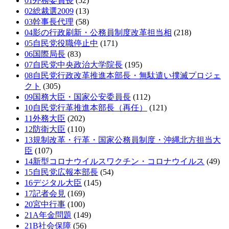
01外務委員長
(52)
02総裁選2009
(13)
03幹事長代理
(58)
04影の行政刷新・公務員制度改革担当相
(218)
05自民党役職停止中
(171)
06国際局長
(83)
07自民党中央政治大学院長
(195)
08自民党行政改革推進本部長・無駄遣い撲滅プロジェ
クト
(305)
09国務大臣・国家公安委員長
(112)
10自民党行革推進本部長（再任）
(121)
11外務大臣
(202)
12防衛大臣
(110)
13規制改革・行革・国家公務員制度・沖縄北方担当大
臣
(107)
14新型コロナウイルスワクチン・コロナウイルス
(49)
15自民党広報本部長
(54)
16デジタル大臣
(145)
17記者会見
(169)
20宮中行事
(100)
21A年金問題
(149)
21B社会保障
(56)