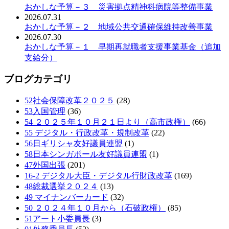
おかしな予算－３ 災害拠点精神科病院等整備事業
2026.07.31
おかしな予算－２ 地域公共交通確保維持改善事業
2026.07.30
おかしな予算－１ 早期再就職者支援事業基金（追加
支給分）
ブログカテゴリ
52社会保障改革２０２５
(28)
53入国管理
(36)
54 ２０２５年１０月２１日より（高市政権）
(66)
55 デジタル・行政改革・規制改革
(22)
56日ギリシャ友好議員連盟
(1)
58日本シンガポール友好議員連盟
(1)
47外国出張
(201)
16-2 デジタル大臣・デジタル行財政改革
(169)
48総裁選挙２０２４
(13)
49 マイナンバーカード
(32)
50 ２０２４年１０月から（石破政権）
(85)
51アート小委員長
(3)