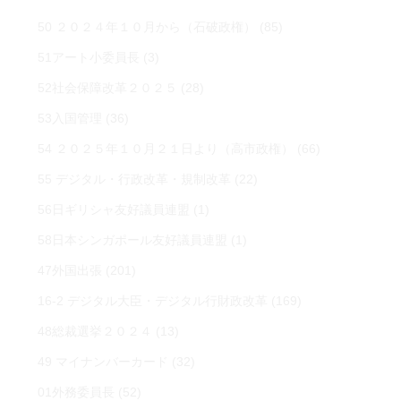
50 ２０２４年１０月から（石破政権）
(85)
51アート小委員長
(3)
52社会保障改革２０２５
(28)
53入国管理
(36)
54 ２０２５年１０月２１日より（高市政権）
(66)
55 デジタル・行政改革・規制改革
(22)
56日ギリシャ友好議員連盟
(1)
58日本シンガポール友好議員連盟
(1)
47外国出張
(201)
16-2 デジタル大臣・デジタル行財政改革
(169)
48総裁選挙２０２４
(13)
49 マイナンバーカード
(32)
01外務委員長
(52)