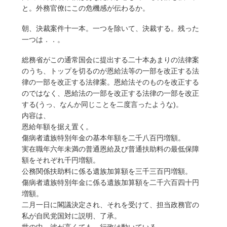
と。外務官僚にこの危機感が伝わるか。
朝、決裁案件十一本。一つを除いて、決裁する。残った
一つは．．。
総務省がこの通常国会に提出する二十本あまりの法律案
のうち、トップを切るのが恩給法等の一部を改正する法
律の一部を改正する法律案。恩給法そのものを改正する
のではなく、恩給法の一部を改正する法律の一部を改正
する(うっ、なんか同じことを二度言ったような)。
内容は、
恩給年額を据え置く。
傷病者遺族特別年金の基本年額を二千八百円増額。
実在職年六年未満の普通恩給及び普通扶助料の最低保障
額をそれぞれ千円増額。
公務関係扶助料に係る遺族加算額を三千三百円増額。
傷病者遺族特別年金に係る遺族加算額を二千六百四十円
増額。
二月一日に閣議決定され、それを受けて、担当政務官の
私が自民党国対に説明、了承。