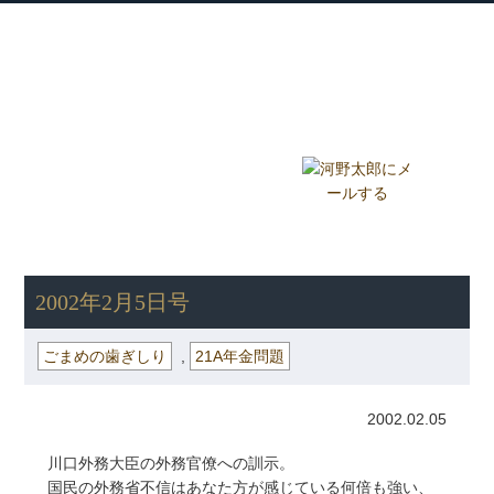
衆議院議員 河野太郎公式サイト
【Kono Taro Official Website】
ホーム
プロフィール
主な実績
Home
Profile
Track Record
ブログ
国政報告紙
Blog
Report
HOME
»
ごまめの歯ぎしり
» 2002年2月5日号
2002年2月5日号
ごまめの歯ぎしり
,
21A年金問題
2002.02.05
川口外務大臣の外務官僚への訓示。
国民の外務省不信はあなた方が感じている何倍も強い、