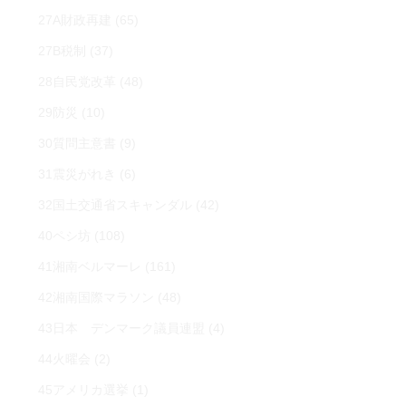
27A財政再建
(65)
27B税制
(37)
28自民党改革
(48)
29防災
(10)
30質問主意書
(9)
31震災がれき
(6)
32国土交通省スキャンダル
(42)
40ペシ坊
(108)
41湘南ベルマーレ
(161)
42湘南国際マラソン
(48)
43日本 デンマーク議員連盟
(4)
44火曜会
(2)
45アメリカ選挙
(1)