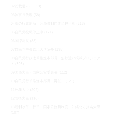
02総裁選2009
(13)
03幹事長代理
(58)
04影の行政刷新・公務員制度改革担当相
(218)
05自民党役職停止中
(171)
06国際局長
(83)
07自民党中央政治大学院長
(195)
08自民党行政改革推進本部長・無駄遣い撲滅プロジェク
ト
(305)
09国務大臣・国家公安委員長
(112)
10自民党行革推進本部長（再任）
(121)
11外務大臣
(202)
12防衛大臣
(110)
13規制改革・行革・国家公務員制度・沖縄北方担当大臣
(107)