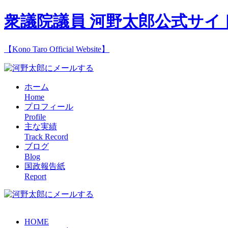
衆議院議員 河野太郎公式サイ
【Kono Taro Official Website】
ホーム
Home
プロフィール
Profile
主な実績
Track Record
ブログ
Blog
国政報告紙
Report
HOME