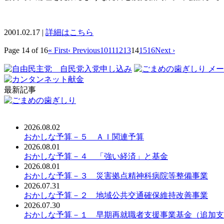
2001.02.17 |
詳細はこちら
Page 14 of 16
« First
‹ Previous
10
11
12
13
14
15
16
Next ›
最新記事
2026.08.02
おかしな予算－５ ＡＩ関連予算
2026.08.01
おかしな予算－４ 「強い経済」と基金
2026.08.01
おかしな予算－３ 災害拠点精神科病院等整備事業
2026.07.31
おかしな予算－２ 地域公共交通確保維持改善事業
2026.07.30
おかしな予算－１ 早期再就職者支援事業基金（追加支