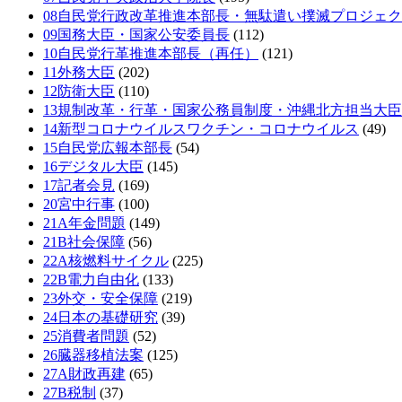
08自民党行政改革推進本部長・無駄遣い撲滅プロジェ
09国務大臣・国家公安委員長
(112)
10自民党行革推進本部長（再任）
(121)
11外務大臣
(202)
12防衛大臣
(110)
13規制改革・行革・国家公務員制度・沖縄北方担当大臣
14新型コロナウイルスワクチン・コロナウイルス
(49)
15自民党広報本部長
(54)
16デジタル大臣
(145)
17記者会見
(169)
20宮中行事
(100)
21A年金問題
(149)
21B社会保障
(56)
22A核燃料サイクル
(225)
22B電力自由化
(133)
23外交・安全保障
(219)
24日本の基礎研究
(39)
25消費者問題
(52)
26臓器移植法案
(125)
27A財政再建
(65)
27B税制
(37)