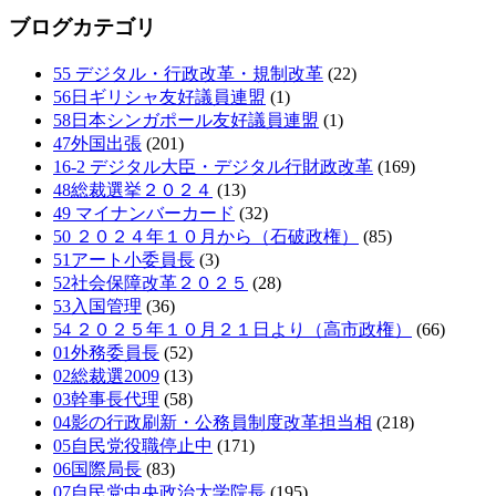
ブログカテゴリ
55 デジタル・行政改革・規制改革
(22)
56日ギリシャ友好議員連盟
(1)
58日本シンガポール友好議員連盟
(1)
47外国出張
(201)
16-2 デジタル大臣・デジタル行財政改革
(169)
48総裁選挙２０２４
(13)
49 マイナンバーカード
(32)
50 ２０２４年１０月から（石破政権）
(85)
51アート小委員長
(3)
52社会保障改革２０２５
(28)
53入国管理
(36)
54 ２０２５年１０月２１日より（高市政権）
(66)
01外務委員長
(52)
02総裁選2009
(13)
03幹事長代理
(58)
04影の行政刷新・公務員制度改革担当相
(218)
05自民党役職停止中
(171)
06国際局長
(83)
07自民党中央政治大学院長
(195)