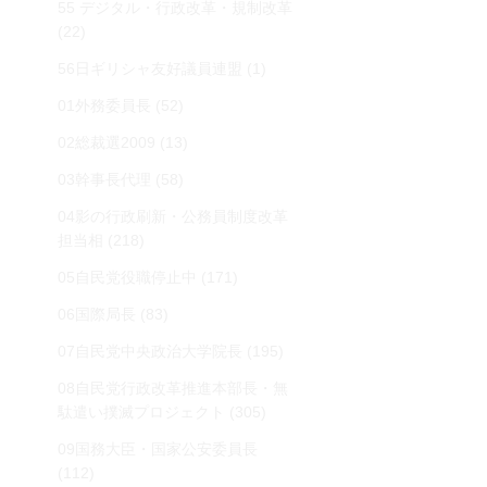
55 デジタル・行政改革・規制改革
(22)
56日ギリシャ友好議員連盟
(1)
01外務委員長
(52)
02総裁選2009
(13)
03幹事長代理
(58)
04影の行政刷新・公務員制度改革
担当相
(218)
05自民党役職停止中
(171)
06国際局長
(83)
07自民党中央政治大学院長
(195)
08自民党行政改革推進本部長・無
駄遣い撲滅プロジェクト
(305)
09国務大臣・国家公安委員長
(112)