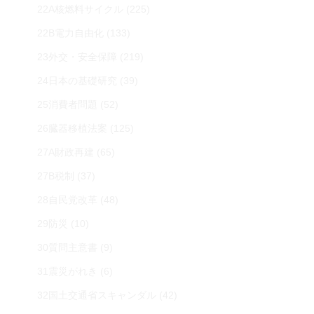
22A核燃料サイクル
(225)
22B電力自由化
(133)
23外交・安全保障
(219)
24日本の基礎研究
(39)
25消費者問題
(52)
26臓器移植法案
(125)
27A財政再建
(65)
27B税制
(37)
28自民党改革
(48)
29防災
(10)
30質問主意書
(9)
31震災がれき
(6)
32国土交通省スキャンダル
(42)