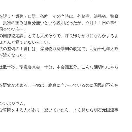
を訴えた爆弾テロ防止条約、その当時は、外務省、法務省、警察
、批准の望みは当分無いという説明だったが、９月１１日の事件
国会で批准へ。
の国際協定課、とても大変そうで、課長帰りがけになんかよろよ
ほとんど寝ていないらしい。
法の整備の１番目は、爆発物取締罰則の改定で、明治十七年太政
が近くなった。
は数十秒。環境委員会、十分、本会議五分。こんな細切れにやら
を野党が求める。与党は、終息に向かっているのに国民の不安を
シンポジウム。
な質問をする人があり、驚いていたら、よく見たら明石元国連事