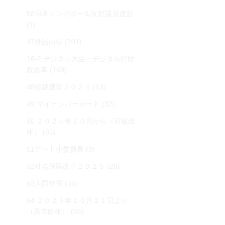
58日本シンガポール友好議員連盟
(1)
47外国出張
(201)
16-2 デジタル大臣・デジタル行財
政改革
(169)
48総裁選挙２０２４
(13)
49 マイナンバーカード
(32)
50 ２０２４年１０月から（石破政
権）
(85)
51アート小委員長
(3)
52社会保障改革２０２５
(28)
53入国管理
(36)
54 ２０２５年１０月２１日より
（高市政権）
(66)