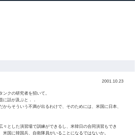
ホーム
プロフィール
主な実績
ブロ
Home
Profile
Track Record
Blog
23日号
2001.10.23
タンクの研究者を招いて。
題に話が及ぶと．．
だからそういう不満が出るわけで、そのためには、米国に日本、
広々とした演習場で訓練ができるし、米韓日の合同演習もでき
、米国に韓国兵、自衛隊員がいることになるではないか。