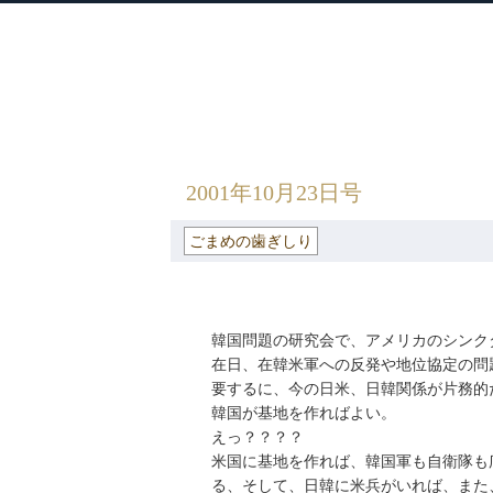
衆議院議員 河野太郎公式サイト
【Kono Taro Official Website】
HOME
»
ごまめの歯ぎしり
» 2001年10月
2001年10月23日号
ごまめの歯ぎしり
韓国問題の研究会で、アメリカのシンク
在日、在韓米軍への反発や地位協定の問
要するに、今の日米、日韓関係が片務的
韓国が基地を作ればよい。
えっ？？？？
米国に基地を作れば、韓国軍も自衛隊も
る、そして、日韓に米兵がいれば、また