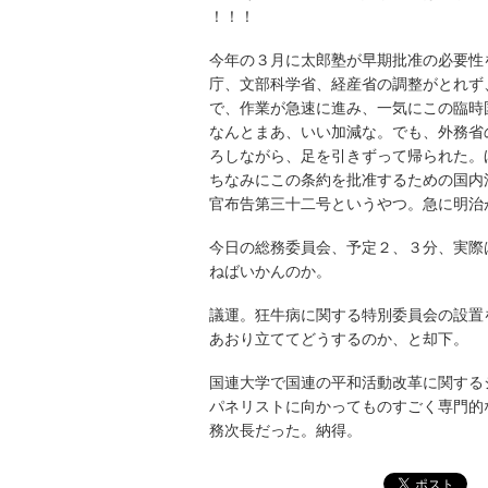
！！！
今年の３月に太郎塾が早期批准の必要性
庁、文部科学省、経産省の調整がとれず
で、作業が急速に進み、一気にこの臨時
なんとまあ、いい加減な。でも、外務省
ろしながら、足を引きずって帰られた。
ちなみにこの条約を批准するための国内
官布告第三十二号というやつ。急に明治
今日の総務委員会、予定２、３分、実際
ねばいかんのか。
議運。狂牛病に関する特別委員会の設置
あおり立ててどうするのか、と却下。
国連大学で国連の平和活動改革に関する
パネリストに向かってものすごく専門的
務次長だった。納得。