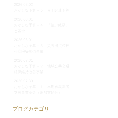
2026.08.02
おかしな予算－５ ＡＩ関連予算
2026.08.01
おかしな予算－４ 「強い経済」
と基金
2026.08.01
おかしな予算－３ 災害拠点精神
科病院等整備事業
2026.07.31
おかしな予算－２ 地域公共交通
確保維持改善事業
2026.07.30
おかしな予算－１ 早期再就職者
支援事業基金（追加支給分）
ブログカテゴリ