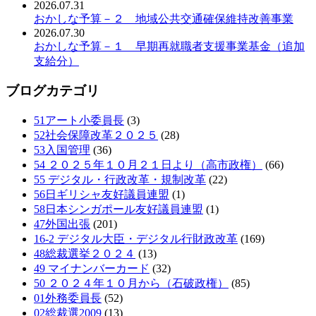
2026.07.31
おかしな予算－２ 地域公共交通確保維持改善事業
2026.07.30
おかしな予算－１ 早期再就職者支援事業基金（追加
支給分）
ブログカテゴリ
51アート小委員長
(3)
52社会保障改革２０２５
(28)
53入国管理
(36)
54 ２０２５年１０月２１日より（高市政権）
(66)
55 デジタル・行政改革・規制改革
(22)
56日ギリシャ友好議員連盟
(1)
58日本シンガポール友好議員連盟
(1)
47外国出張
(201)
16-2 デジタル大臣・デジタル行財政改革
(169)
48総裁選挙２０２４
(13)
49 マイナンバーカード
(32)
50 ２０２４年１０月から（石破政権）
(85)
01外務委員長
(52)
02総裁選2009
(13)