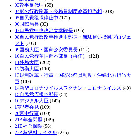
03幹事長代理
(58)
04影の行政刷新・公務員制度改革担当相
(218)
05自民党役職停止中
(171)
06国際局長
(83)
07自民党中央政治大学院長
(195)
08自民党行政改革推進本部長・無駄遣い撲滅プロジェ
クト
(305)
09国務大臣・国家公安委員長
(112)
10自民党行革推進本部長（再任）
(121)
11外務大臣
(202)
12防衛大臣
(110)
13規制改革・行革・国家公務員制度・沖縄北方担当大
臣
(107)
14新型コロナウイルスワクチン・コロナウイルス
(49)
15自民党広報本部長
(54)
16デジタル大臣
(145)
17記者会見
(169)
20宮中行事
(100)
21A年金問題
(149)
21B社会保障
(56)
22A核燃料サイクル
(225)