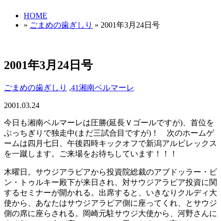
HOME
»
ごまめの歯ぎしり
» 2001年3月24日号
2001年3月24日号
ごまめの歯ぎしり
,
41湘南ベルマーレ
2001.03.24
今日も湘南ベルマーレは圧勝(延長Ｖゴールですが)、首位を
ぶっちぎりで独走中(まだ三試合目ですが)！ 次のホームゲ
ームは四月七日、午後四時キックオフで新潟アルビレックス
を一蹴します。ご来場をお待ちしています！！！
木曜日。サウジアラビアから投資院総裁のアブドッラー・ビ
ン・トゥルキー殿下が来日され、対サウジアラビア投資に関
するセミナーが開かれる。出席すると、いきなりクルディ大
使から、あなたはサウジアラビア側に座ってくれ、とサウジ
側の席に座らされる。岡崎元駐サウジ大使から、河野さんに