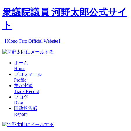
衆議院議員 河野太郎公式サイ
ト
【Kono Taro Official Website】
ホーム
Home
プロフィール
Profile
主な実績
Track Record
ブログ
Blog
国政報告紙
Report