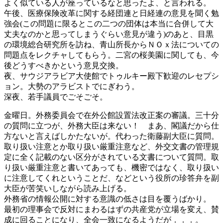
よく似ている人が座っているなと思ったよ、と言われる。
午後、医療保険改革に関する経団連と日経連の意見を聞く勉
強会(この問題に限るとこの二つの団体は本当に合併して大
丈夫なのかと思ってしまうぐらい意見が違う)のあと、目黒
の環境総合研究所を訪ね、青山所長からＮＯｘ法についての
問題点をレクチャしてもらう。二宮の桜美園に関しても、今
後どうすべきかという意見交換。
夜、サウジアラビア大使館でトゥルキー殿下歓迎のレセプシ
ョン。大勢のアラビストでにぎわう。
深夜、若手議員でごそごそ。
金曜日。外務委員会で在外公館設置法改正案の審議。三十分
の質問に立つが、外務大臣は来ない！ まあ、閣議だから仕
方ないと言えばしかたないが。代わった衛藤副大臣に質問。
取り扱い注意とか取り扱い厳重注意など、外交文書の管理規
定に全く記載のない区分がされている文書について質問。取
り扱い厳重注意と書いてあっても、機密ではなく、取り扱い
に注意してくれということだ、などという役所の珍答弁を副
大臣が苦笑いしながら読み上げる。
外務省の情報公開に対する意識の低さは目を覆うばかり。
最初の理事会で反対にまわるはずの共産党が立場を変え、賛
成に回ることになり、全会一致になるようだが．．．。