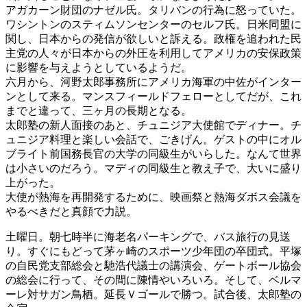
アガカーン財団のナゼル氏。タリバンの行為に怒っていた。
ワシントンのスティムソンセンターのセルフ氏。日米同盟に
関し、日本からの発信が欲しいと訴える。政権を追われた民
主党の人々が日本からの外圧を利用してアメリカの安保政策
に影響を与えようとしているようだ。
六月から、河野太郎事務所にアメリカ海軍の中佐がインター
ンとして来る。マンスフィールドフェローとしてだが、これ
までと違って、三ヶ月の長期となる。
太郎塾の新人面接のあと、チュニジア大使館でディナー。チ
ュニジア料理と楽しい会話で、ごきげん。ゲストの中にオル
ブライト前国務長官の大学の同級生がいらした。なんて世界
は小さいのだろう。マディの同級生と教え子で、大いに盛り
上がった。
大使が熱海を再開発するために、映画祭と熱海ダボス会議を
やるべきだと真顔で力説。
土曜日。朝七時半に海老名パーキングで、バス旅行の見送
り。すぐにもどって茅ヶ崎のスポーツ少年団の卒団式。平塚
の自民党支部総会と馳浩代議士の講演会、ゲートボール協会
の総会に行って、その間に陳情やいろいろ。そして、ベルマ
ーレ対サガン鳥栖。延長Ｖゴールで勝つ。試合後、太郎塾の