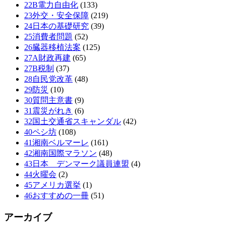
22B電力自由化
(133)
23外交・安全保障
(219)
24日本の基礎研究
(39)
25消費者問題
(52)
26臓器移植法案
(125)
27A財政再建
(65)
27B税制
(37)
28自民党改革
(48)
29防災
(10)
30質問主意書
(9)
31震災がれき
(6)
32国土交通省スキャンダル
(42)
40ペシ坊
(108)
41湘南ベルマーレ
(161)
42湘南国際マラソン
(48)
43日本 デンマーク議員連盟
(4)
44火曜会
(2)
45アメリカ選挙
(1)
46おすすめの一冊
(51)
アーカイブ