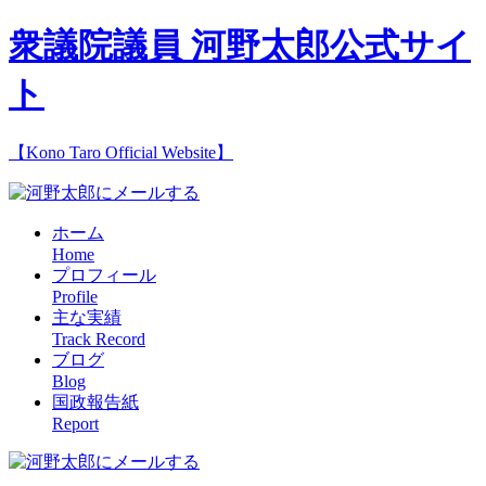
衆議院議員 河野太郎公式サイ
ト
【Kono Taro Official Website】
ホーム
Home
プロフィール
Profile
主な実績
Track Record
ブログ
Blog
国政報告紙
Report