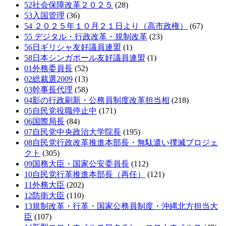
52社会保障改革２０２５
(28)
53入国管理
(36)
54 ２０２５年１０月２１日より（高市政権）
(67)
55 デジタル・行政改革・規制改革
(23)
56日ギリシャ友好議員連盟
(1)
58日本シンガポール友好議員連盟
(1)
01外務委員長
(52)
02総裁選2009
(13)
03幹事長代理
(58)
04影の行政刷新・公務員制度改革担当相
(218)
05自民党役職停止中
(171)
06国際局長
(84)
07自民党中央政治大学院長
(195)
08自民党行政改革推進本部長・無駄遣い撲滅プロジェ
クト
(305)
09国務大臣・国家公安委員長
(112)
10自民党行革推進本部長（再任）
(121)
11外務大臣
(202)
12防衛大臣
(110)
13規制改革・行革・国家公務員制度・沖縄北方担当大
臣
(107)