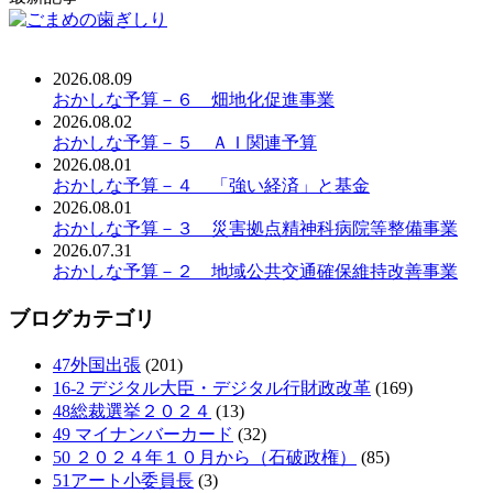
2026.08.09
おかしな予算－６ 畑地化促進事業
2026.08.02
おかしな予算－５ ＡＩ関連予算
2026.08.01
おかしな予算－４ 「強い経済」と基金
2026.08.01
おかしな予算－３ 災害拠点精神科病院等整備事業
2026.07.31
おかしな予算－２ 地域公共交通確保維持改善事業
ブログカテゴリ
47外国出張
(201)
16-2 デジタル大臣・デジタル行財政改革
(169)
48総裁選挙２０２４
(13)
49 マイナンバーカード
(32)
50 ２０２４年１０月から（石破政権）
(85)
51アート小委員長
(3)