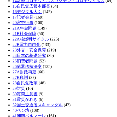
14新型コロナウイルスワクチン・コロナウイルス
(49)
15自民党広報本部長
(54)
16デジタル大臣
(145)
17記者会見
(169)
20宮中行事
(100)
21A年金問題
(149)
21B社会保障
(56)
22A核燃料サイクル
(225)
22B電力自由化
(133)
23外交・安全保障
(219)
24日本の基礎研究
(39)
25消費者問題
(52)
26臓器移植法案
(125)
27A財政再建
(66)
27B税制
(37)
28自民党改革
(48)
29防災
(10)
30質問主意書
(9)
31震災がれき
(6)
32国土交通省スキャンダル
(42)
40ペシ坊
(108)
41湘南ベルマーレ
(161)