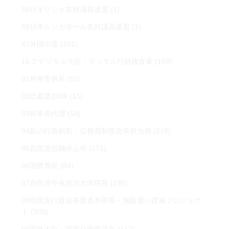
56日ギリシャ友好議員連盟
(1)
58日本シンガポール友好議員連盟
(1)
47外国出張
(201)
16-2 デジタル大臣・デジタル行財政改革
(169)
01外務委員長
(52)
02総裁選2009
(13)
03幹事長代理
(58)
04影の行政刷新・公務員制度改革担当相
(218)
05自民党役職停止中
(171)
06国際局長
(84)
07自民党中央政治大学院長
(195)
08自民党行政改革推進本部長・無駄遣い撲滅プロジェク
ト
(305)