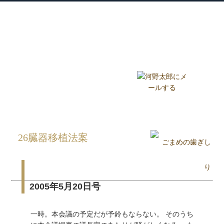
衆議院議員 河野太郎公式サイト
【Kono Taro Official Website】
ホーム
プロフィール
主な実績
Home
Profile
Track Record
ブログ
国政報告紙
Blog
Report
HOME
»
ごまめの歯ぎしり
»
26臓器移植法案
»
26臓器移植法案
2005年5月20日号
一時。本会議の予定だが予鈴もならない。 そのうち