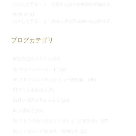
おかしな予算－３ 災害拠点精神科病院等整備事業
2026.07.31
おかしな予算－２ 地域公共交通確保維持改善事業
ブログカテゴリ
48総裁選挙２０２４
(13)
49 マイナンバーカード
(32)
50 ２０２４年１０月から（石破政権）
(85)
51アート小委員長
(3)
52社会保障改革２０２５
(28)
53入国管理
(36)
54 ２０２５年１０月２１日より（高市政権）
(67)
55 デジタル・行政改革・規制改革
(23)