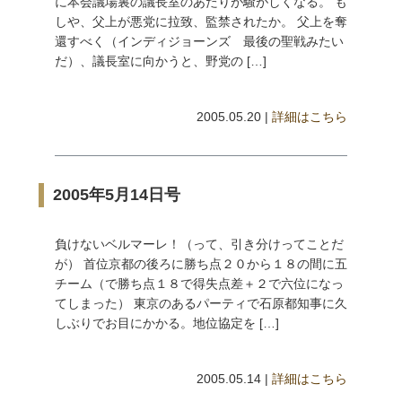
に本会議場裏の議長室のあたりが騒がしくなる。 も
しや、父上が悪党に拉致、監禁されたか。 父上を奪
還すべく（インディジョーンズ 最後の聖戦みたい
だ）、議長室に向かうと、野党の […]
2005.05.20 |
詳細はこちら
2005年5月14日号
負けないベルマーレ！（って、引き分けってことだ
が） 首位京都の後ろに勝ち点２０から１８の間に五
チーム（で勝ち点１８で得失点差＋２で六位になっ
てしまった） 東京のあるパーティで石原都知事に久
しぶりでお目にかかる。地位協定を […]
2005.05.14 |
詳細はこちら