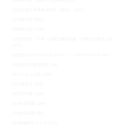
09国務大臣・国家公安委員長
(112)
10自民党行革推進本部長（再任）
(121)
11外務大臣
(202)
12防衛大臣
(110)
13規制改革・行革・国家公務員制度・沖縄北方担当大臣
(107)
14新型コロナウイルスワクチン・コロナウイルス
(49)
15自民党広報本部長
(54)
16デジタル大臣
(145)
17記者会見
(169)
20宮中行事
(100)
21A年金問題
(149)
21B社会保障
(56)
22A核燃料サイクル
(225)