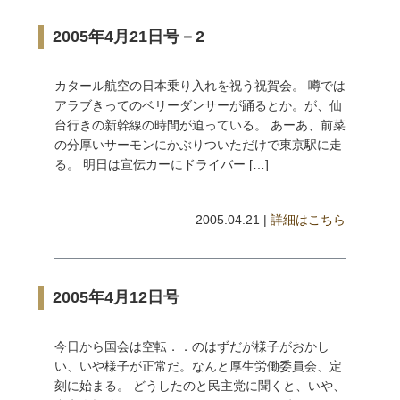
2005年4月21日号－2
カタール航空の日本乗り入れを祝う祝賀会。 噂では
アラブきってのベリーダンサーが踊るとか。が、仙
台行きの新幹線の時間が迫っている。 あーあ、前菜
の分厚いサーモンにかぶりついただけで東京駅に走
る。 明日は宣伝カーにドライバー […]
2005.04.21 |
詳細はこちら
2005年4月12日号
今日から国会は空転．．のはずだが様子がおかし
い、いや様子が正常だ。なんと厚生労働委員会、定
刻に始まる。 どうしたのと民主党に聞くと、いや、