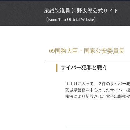
衆議院議員 河野太郎公式サイト
【Kono Taro Official Website】
HOME
»
ごまめの歯ぎしり
»
09国務大臣
09国務大臣・国家公安委員長
サイバー犯罪と戦う
１１月に入って、２件のサイバー犯
茨城県警察を中心としたサイバー捜
権法により新設された電子出版権侵害