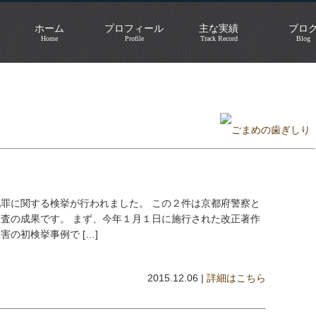
ホーム
プロフィール
主な実績
ブロ
Home
Profile
Track Record
Blog
・国家公安委員長
»
罪に関する検挙が行われました。 この２件は京都府警察と
査の成果です。 まず、今年１月１日に施行された改正著作
の初検挙事例で […]
2015.12.06 |
詳細はこちら