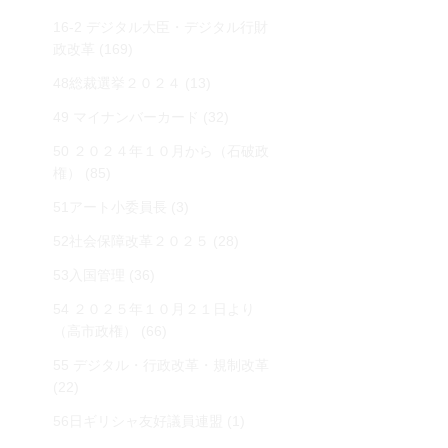
16-2 デジタル大臣・デジタル行財
政改革
(169)
48総裁選挙２０２４
(13)
49 マイナンバーカード
(32)
50 ２０２４年１０月から（石破政
権）
(85)
51アート小委員長
(3)
52社会保障改革２０２５
(28)
53入国管理
(36)
54 ２０２５年１０月２１日より
（高市政権）
(66)
55 デジタル・行政改革・規制改革
(22)
56日ギリシャ友好議員連盟
(1)