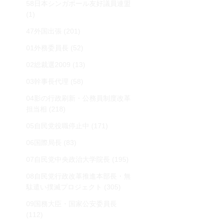
58日本シンガポール友好議員連盟
(1)
47外国出張
(201)
01外務委員長
(52)
02総裁選2009
(13)
03幹事長代理
(58)
04影の行政刷新・公務員制度改革
担当相
(218)
05自民党役職停止中
(171)
06国際局長
(83)
07自民党中央政治大学院長
(195)
08自民党行政改革推進本部長・無
駄遣い撲滅プロジェクト
(305)
09国務大臣・国家公安委員長
(112)