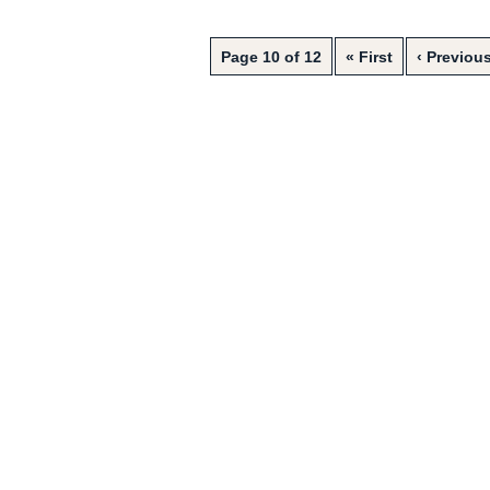
Page 10 of 12
« First
‹ Previou