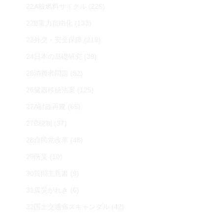
22A核燃料サイクル
(225)
22B電力自由化
(133)
23外交・安全保障
(219)
24日本の基礎研究
(39)
25消費者問題
(52)
26臓器移植法案
(125)
27A財政再建
(65)
27B税制
(37)
28自民党改革
(48)
29防災
(10)
30質問主意書
(9)
31震災がれき
(6)
32国土交通省スキャンダル
(42)