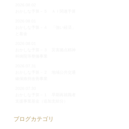
2026.08.02
おかしな予算－５ ＡＩ関連予算
2026.08.01
おかしな予算－４ 「強い経済」
と基金
2026.08.01
おかしな予算－３ 災害拠点精神
科病院等整備事業
2026.07.31
おかしな予算－２ 地域公共交通
確保維持改善事業
2026.07.30
おかしな予算－１ 早期再就職者
支援事業基金（追加支給分）
ブログカテゴリ