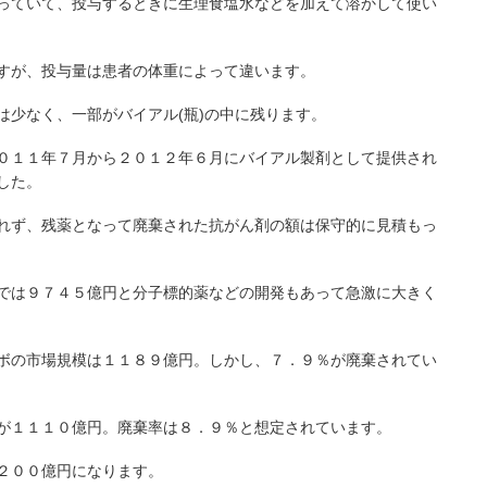
っていて、投与するときに生理食塩水などを加えて溶かして使い
すが、投与量は患者の体重によって違います。
は少なく、一部がバイアル(瓶)の中に残ります。
０１１年７月から２０１２年６月にバイアル製剤として提供され
した。
れず、残薬となって廃棄された抗がん剤の額は保守的に見積もっ
では９７４５億円と分子標的薬などの開発もあって急激に大きく
ボの市場規模は１１８９億円。しかし、７．９％が廃棄されてい
が１１１０億円。廃棄率は８．９％と想定されています。
２００億円になります。