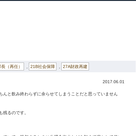
ホーム
プロフィール
主な実績
ブロ
Home
Profile
Track Record
Blog
いませんか
部長（再任）
,
21B社会保障
,
27A財政再建
2017.06.01
ちんと飲み終わらずに余らせてしまうことだと思っていません
も残るのです。