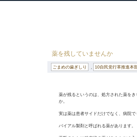
衆議院議員 河野太郎公式サイト
【Kono Taro Official Website】
HOME
»
ごまめの歯ぎしり
» 薬を残して
薬を残していませんか
ごまめの歯ぎしり
,
10自民党行革推進本
薬が残るというのは、処方された薬をき
か。
実は薬は患者サイドだけでなく、病院で
バイアル製剤と呼ばれる薬があります。