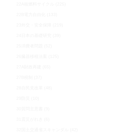
22A核燃料サイクル
(225)
22B電力自由化
(133)
23外交・安全保障
(219)
24日本の基礎研究
(39)
25消費者問題
(52)
26臓器移植法案
(125)
27A財政再建
(65)
27B税制
(37)
28自民党改革
(48)
29防災
(10)
30質問主意書
(9)
31震災がれき
(6)
32国土交通省スキャンダル
(42)