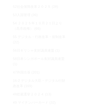
52社会保障改革２０２５
(28)
53入国管理
(36)
54 ２０２５年１０月２１日より
（高市政権）
(66)
55 デジタル・行政改革・規制改革
(22)
56日ギリシャ友好議員連盟
(1)
58日本シンガポール友好議員連盟
(1)
47外国出張
(201)
16-2 デジタル大臣・デジタル行財
政改革
(169)
48総裁選挙２０２４
(13)
49 マイナンバーカード
(32)