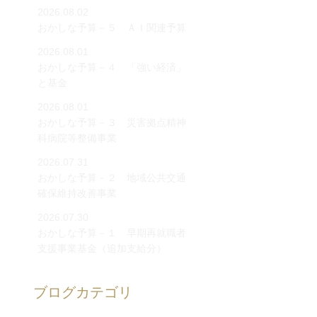
2026.08.02
おかしな予算－５ ＡＩ関連予算
2026.08.01
おかしな予算－４ 「強い経済」
と基金
2026.08.01
おかしな予算－３ 災害拠点精神
科病院等整備事業
2026.07.31
おかしな予算－２ 地域公共交通
確保維持改善事業
2026.07.30
おかしな予算－１ 早期再就職者
支援事業基金（追加支給分）
ブログカテゴリ