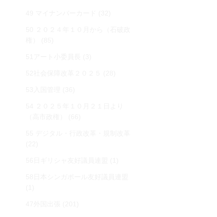
49 マイナンバーカード
(32)
50 ２０２４年１０月から（石破政
権）
(85)
51アート小委員長
(3)
52社会保障改革２０２５
(28)
53入国管理
(36)
54 ２０２５年１０月２１日より
（高市政権）
(66)
55 デジタル・行政改革・規制改革
(22)
56日ギリシャ友好議員連盟
(1)
58日本シンガポール友好議員連盟
(1)
47外国出張
(201)