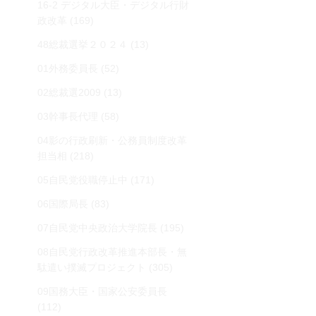
16-2 デジタル大臣・デジタル行財
政改革
(169)
48総裁選挙２０２４
(13)
01外務委員長
(52)
02総裁選2009
(13)
03幹事長代理
(58)
04影の行政刷新・公務員制度改革
担当相
(218)
05自民党役職停止中
(171)
06国際局長
(83)
07自民党中央政治大学院長
(195)
08自民党行政改革推進本部長・無
駄遣い撲滅プロジェクト
(305)
09国務大臣・国家公安委員長
(112)