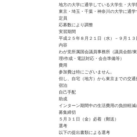
地方の大学に通学している大学生・大学
東京・埼玉・千葉・神奈川の大学に通学
定員
応募数により調整
実習期間
平成２５年８月２１日（水）－９月１３
内容
わが党所属国会議員事務所（議員会館/
理/作成・電話対応・会合準備等）
費用
参加費は特にございません。
但し、自宅（地方）から東京までの交通
宿泊
自己手配
助成
インターン期間中の生活費用の負担軽減
募集締切
５月３１日（金）必着（郵送）
選考
以下の提出書類による選考