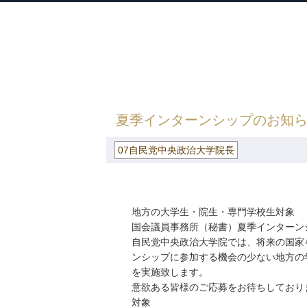
衆議院議員 河野太郎公式サイト
【Kono Taro Official Website】
HOME
»
ごまめの歯ぎしり
»
07自民党中
夏季インターンシップのお知
07自民党中央政治大学院長
地方の大学生・院生・専門学校生対象
国会議員事務所（秘書）夏季インターン
自民党中央政治大学院では、将来の国家
ンシップに参加する機会の少ない地方の
を実施致します。
意欲ある皆様のご応募をお待ちしており
対象