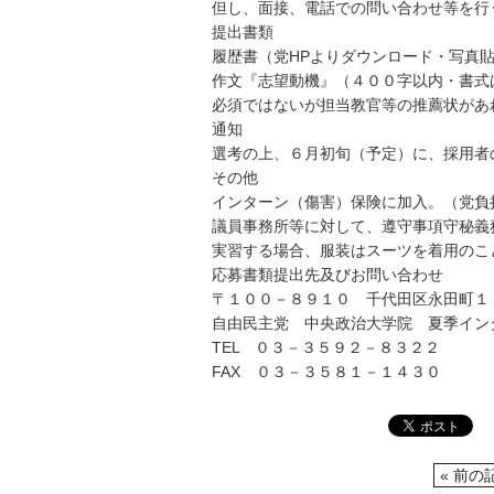
但し、面接、電話での問い合わせ等を行
提出書類
履歴書（党HPよりダウンロード・写真
作文『志望動機』（４００字以内・書式
必須ではないが担当教官等の推薦状があ
通知
選考の上、６月初旬（予定）に、採用者
その他
インターン（傷害）保険に加入。（党負
議員事務所等に対して、遵守事項守秘義
実習する場合、服装はスーツを着用のこ
応募書類提出先及びお問い合わせ
〒１００－８９１０ 千代田区永田町１
自由民主党 中央政治大学院 夏季イン
TEL ０３－３５９２－８３２２
FAX ０３－３５８１－１４３０
« 前の