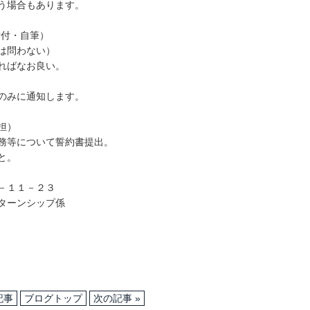
う場合もあります。
貼付・自筆）
は問わない）
ればなお良い。
のみに通知します。
担）
務等について誓約書提出。
と。
－１１－２３
ターンシップ係
記事
ブログトップ
次の記事 »