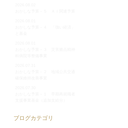
2026.08.02
おかしな予算－５ ＡＩ関連予算
2026.08.01
おかしな予算－４ 「強い経済」
と基金
2026.08.01
おかしな予算－３ 災害拠点精神
科病院等整備事業
2026.07.31
おかしな予算－２ 地域公共交通
確保維持改善事業
2026.07.30
おかしな予算－１ 早期再就職者
支援事業基金（追加支給分）
ブログカテゴリ