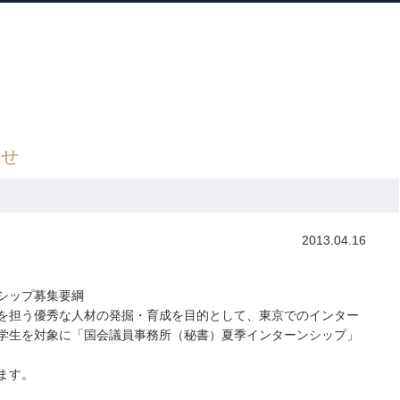
ホーム
プロフィール
主な実績
ブロ
Home
Profile
Track Record
Blog
央政治大学院長
» 夏季インターンシップのお知らせ
らせ
2013.04.16
シップ募集要綱
を担う優秀な人材の発掘・育成を目的として、東京でのインター
学生を対象に「国会議員事務所（秘書）夏季インターンシップ」
ます。