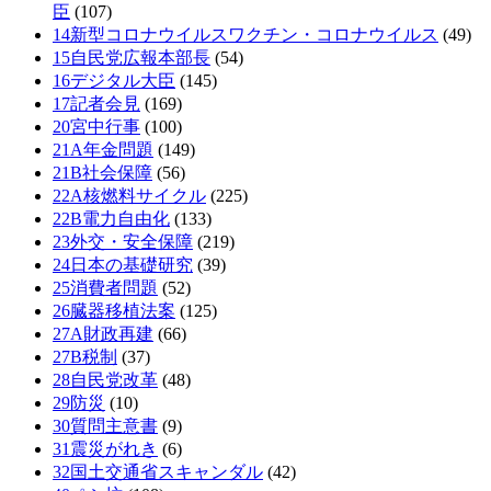
臣
(107)
14新型コロナウイルスワクチン・コロナウイルス
(49)
15自民党広報本部長
(54)
16デジタル大臣
(145)
17記者会見
(169)
20宮中行事
(100)
21A年金問題
(149)
21B社会保障
(56)
22A核燃料サイクル
(225)
22B電力自由化
(133)
23外交・安全保障
(219)
24日本の基礎研究
(39)
25消費者問題
(52)
26臓器移植法案
(125)
27A財政再建
(66)
27B税制
(37)
28自民党改革
(48)
29防災
(10)
30質問主意書
(9)
31震災がれき
(6)
32国土交通省スキャンダル
(42)