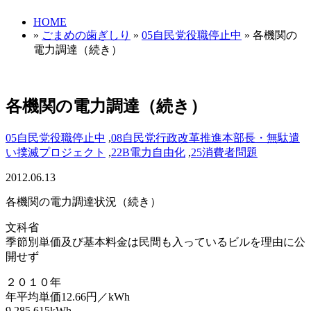
HOME
»
ごまめの歯ぎしり
»
05自民党役職停止中
» 各機関の
電力調達（続き）
各機関の電力調達（続き）
05自民党役職停止中
,
08自民党行政改革推進本部長・無駄遣
い撲滅プロジェクト
,
22B電力自由化
,
25消費者問題
2012.06.13
各機関の電力調達状況（続き）
文科省
季節別単価及び基本料金は民間も入っているビルを理由に公
開せず
２０１０年
年平均単価12.66円／kWh
9,285,615kWh