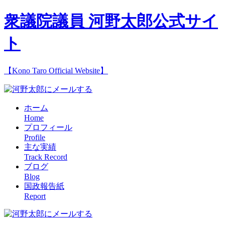
衆議院議員 河野太郎公式サイ
ト
【Kono Taro Official Website】
ホーム
Home
プロフィール
Profile
主な実績
Track Record
ブログ
Blog
国政報告紙
Report