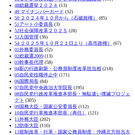
48総裁選挙２０２４
(13)
49 マイナンバーカード
(32)
50 ２０２４年１０月から（石破政権）
(85)
51アート小委員長
(3)
52社会保障改革２０２５
(28)
53入国管理
(36)
54 ２０２５年１０月２１日より（高市政権）
(67)
01外務委員長
(52)
02総裁選2009
(13)
03幹事長代理
(58)
04影の行政刷新・公務員制度改革担当相
(218)
05自民党役職停止中
(171)
06国際局長
(84)
07自民党中央政治大学院長
(195)
08自民党行政改革推進本部長・無駄遣い撲滅プロジェ
クト
(305)
09国務大臣・国家公安委員長
(112)
10自民党行革推進本部長（再任）
(121)
11外務大臣
(202)
12防衛大臣
(110)
13規制改革・行革・国家公務員制度・沖縄北方担当大