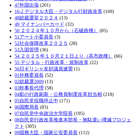
47外国出張
(201)
16-2 デジタル大臣・デジタル行財政改革
(169)
48総裁選挙２０２４
(13)
49 マイナンバーカード
(32)
50 ２０２４年１０月から（石破政権）
(85)
51アート小委員長
(3)
52社会保障改革２０２５
(28)
53入国管理
(36)
54 ２０２５年１０月２１日より（高市政権）
(66)
55 デジタル・行政改革・規制改革
(22)
56日ギリシャ友好議員連盟
(1)
01外務委員長
(52)
02総裁選2009
(13)
03幹事長代理
(58)
04影の行政刷新・公務員制度改革担当相
(218)
05自民党役職停止中
(171)
06国際局長
(83)
07自民党中央政治大学院長
(195)
08自民党行政改革推進本部長・無駄遣い撲滅プロジェ
クト
(305)
09国務大臣・国家公安委員長
(112)