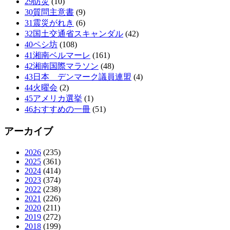
29防災
(10)
30質問主意書
(9)
31震災がれき
(6)
32国土交通省スキャンダル
(42)
40ペシ坊
(108)
41湘南ベルマーレ
(161)
42湘南国際マラソン
(48)
43日本 デンマーク議員連盟
(4)
44火曜会
(2)
45アメリカ選挙
(1)
46おすすめの一冊
(51)
アーカイブ
2026
(235)
2025
(361)
2024
(414)
2023
(374)
2022
(238)
2021
(226)
2020
(211)
2019
(272)
2018
(199)