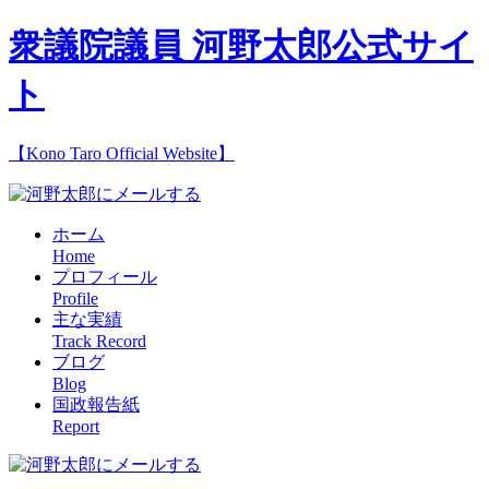
衆議院議員 河野太郎公式サイ
ト
【Kono Taro Official Website】
ホーム
Home
プロフィール
Profile
主な実績
Track Record
ブログ
Blog
国政報告紙
Report