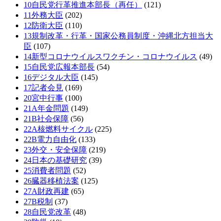
10自民党行革推進本部長（再任）
(121)
11外務大臣
(202)
12防衛大臣
(110)
13規制改革・行革・国家公務員制度・沖縄北方担当大
臣
(107)
14新型コロナウイルスワクチン・コロナウイルス
(49)
15自民党広報本部長
(54)
16デジタル大臣
(145)
17記者会見
(169)
20宮中行事
(100)
21A年金問題
(149)
21B社会保障
(56)
22A核燃料サイクル
(225)
22B電力自由化
(133)
23外交・安全保障
(219)
24日本の基礎研究
(39)
25消費者問題
(52)
26臓器移植法案
(125)
27A財政再建
(65)
27B税制
(37)
28自民党改革
(48)