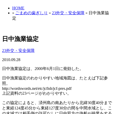
HOME
»
ごまめの歯ぎしり
»
23外交・安全保障
» 日中漁業協
定
日中漁業協定
23外交・安全保障
2010.09.28
日中漁業協定は、2000年6月1日に発効した。
日中漁業協定のわかりやすい地域海図は、たとえば下記参
照。
http://wordswords.net/etc/jcfish/jcf-pres.pdf
上記資料の23ページがわかりやすい。
この協定によると、済州島の南あたりから北緯30度40分まで
と東経124度45分から東経127度30分の間を中間水域とし、こ
の水域では相手側の許可なしに日中双方の漁船が操業をする