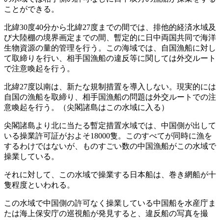
ことができる。
北緯30度40分から北緯27度までの間では、排他的経済水域及
び大陸棚の境界画定までの間、暫定的に日中両国共同で海洋
生物資源の量的管理を行う。この海域では、自国漁船に対し
て取締りを行い、相手国漁船の違反等に関しては外交ルート
で注意喚起を行う。
北緯27度以南は、新たな規制措置を導入しない。現実的には
自国の漁船を取締り、相手国漁船の問題は外交ルートでの注
意喚起を行う。（尖閣諸島はこの水域に入る）
尖閣諸島より北に当たる暫定措置水域では、中国側が出して
いる操業許可証がおよそ18000隻。このすべてが同時に漁を
するわけではないが、ものすごい数の中国漁船がこの水域で
操業している。
それに対して、この水域で操業する日本船は、巻き網船が十
隻程度といわれる。
この水域で中国側の許可なく操業している中国船を水産庁ま
たは海上保安庁の巡視船が発見すると、違反船の写真を撮