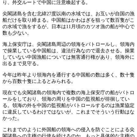
り、外交ルートで中国に注意喚起する。
尖閣諸島を含む北緯27度以南の水域では、お互いが自国の漁
船だけを取り締まる。中国船はかわはぎを狙って数百隻がこ
の水域で漁をするが、日本は11月頃のカツオ漁の船が中心で
数も少ない。
海上保安庁は、尖閣諸島周辺の領海をパトロールし、領海内
で操業している中国船は、違法行為なので退去させる。操業
していない中国漁船については無害通行権があり、領海外に
出るまで見守る。
今年は昨年より領海内を通行する中国船の数は多く、数十隻
から百数十隻に上るとみられる。
現在でも尖閣諸島の領海内で複数の海上保安庁の船がパトロ
ールをしており、領海の周りを中国の監視船が徘徊してい
る。領海の外を中国の監視船がパトロールするのは漁業協定
に違反しているわけではないが、これまでそういう行動はな
かった。
これまでのように外国船の領海への侵入を防ぐことによる尖
閣諸島への主権の行使を続けるのか、もっと具体的な主権の