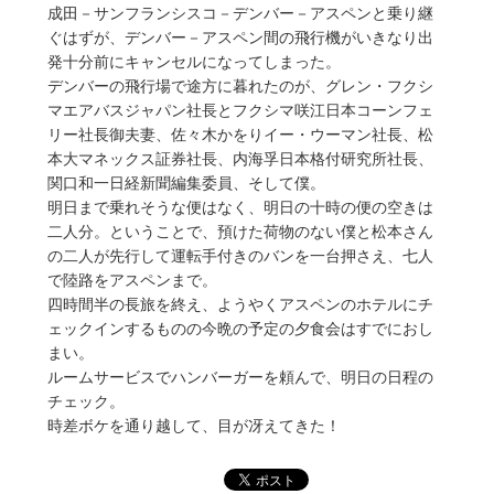
成田－サンフランシスコ－デンバー－アスペンと乗り継
ぐはずが、デンバー－アスペン間の飛行機がいきなり出
発十分前にキャンセルになってしまった。
デンバーの飛行場で途方に暮れたのが、グレン・フクシ
マエアバスジャパン社長とフクシマ咲江日本コーンフェ
リー社長御夫妻、佐々木かをりイー・ウーマン社長、松
本大マネックス証券社長、内海孚日本格付研究所社長、
関口和一日経新聞編集委員、そして僕。
明日まで乗れそうな便はなく、明日の十時の便の空きは
二人分。ということで、預けた荷物のない僕と松本さん
の二人が先行して運転手付きのバンを一台押さえ、七人
で陸路をアスペンまで。
四時間半の長旅を終え、ようやくアスペンのホテルにチ
ェックインするものの今晩の予定の夕食会はすでにおし
まい。
ルームサービスでハンバーガーを頼んで、明日の日程の
チェック。
時差ボケを通り越して、目が冴えてきた！