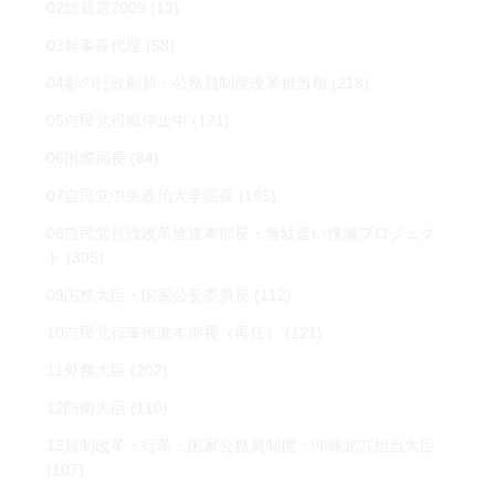
02総裁選2009
(13)
03幹事長代理
(58)
04影の行政刷新・公務員制度改革担当相
(218)
05自民党役職停止中
(171)
06国際局長
(84)
07自民党中央政治大学院長
(195)
08自民党行政改革推進本部長・無駄遣い撲滅プロジェク
ト
(305)
09国務大臣・国家公安委員長
(112)
10自民党行革推進本部長（再任）
(121)
11外務大臣
(202)
12防衛大臣
(110)
13規制改革・行革・国家公務員制度・沖縄北方担当大臣
(107)