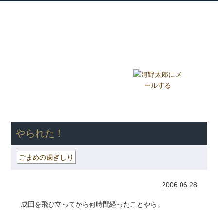
衆議院議員 河野太郎公式サイト
【Kono Taro Official Website】
ホーム
プロフィール
主な実績
Home
Profile
Track Record
ブログ
国政報告紙
Blog
Report
HOME
»
ごまめの歯ぎしり
» やられた！
やられた！
ごまめの歯ぎしり
2006.06.28
成田を飛び立ってから何時間経ったことやら。