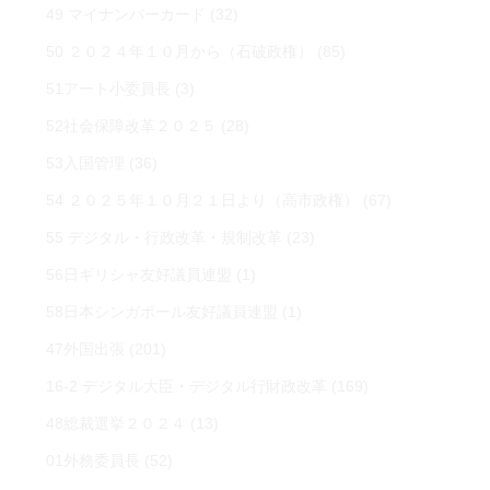
49 マイナンバーカード
(32)
50 ２０２４年１０月から（石破政権）
(85)
51アート小委員長
(3)
52社会保障改革２０２５
(28)
53入国管理
(36)
54 ２０２５年１０月２１日より（高市政権）
(67)
55 デジタル・行政改革・規制改革
(23)
56日ギリシャ友好議員連盟
(1)
58日本シンガポール友好議員連盟
(1)
47外国出張
(201)
16-2 デジタル大臣・デジタル行財政改革
(169)
48総裁選挙２０２４
(13)
01外務委員長
(52)