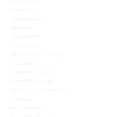
27A財政再建
(66)
27B税制
(37)
28自民党改革
(48)
29防災
(10)
30質問主意書
(9)
31震災がれき
(6)
32国土交通省スキャンダル
(42)
40ペシ坊
(108)
41湘南ベルマーレ
(161)
42湘南国際マラソン
(48)
43日本 デンマーク議員連盟
(4)
44火曜会
(2)
45アメリカ選挙
(1)
46おすすめの一冊
(51)