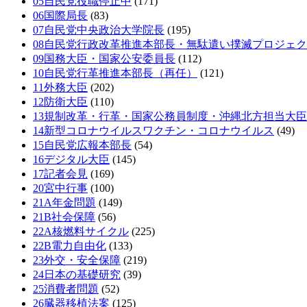
05自民党役職停止中
(171)
06国際局長
(83)
07自民党中央政治大学院長
(195)
08自民党行政改革推進本部長・無駄遣い撲滅プロジェ
09国務大臣・国家公安委員長
(112)
10自民党行革推進本部長（再任）
(121)
11外務大臣
(202)
12防衛大臣
(110)
13規制改革・行革・国家公務員制度・沖縄北方担当大臣
14新型コロナウイルスワクチン・コロナウイルス
(49)
15自民党広報本部長
(54)
16デジタル大臣
(145)
17記者会見
(169)
20宮中行事
(100)
21A年金問題
(149)
21B社会保障
(56)
22A核燃料サイクル
(225)
22B電力自由化
(133)
23外交・安全保障
(219)
24日本の基礎研究
(39)
25消費者問題
(52)
26臓器移植法案
(125)