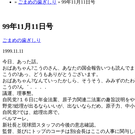
»
ごまめの歯ぎしり
» 99年11月11日号
99年11月11日号
ごまめの歯ぎしり
1999.11.11
今日、あった話。
おばあちゃん?こうのさん、あなたの国会報告いつも読んで
こうの?あっ、どうもありがとうございます。
おばあちゃん?なんていったかしら、そうそう、みみずのたわ
こうの?ん゛．．．．
議運、理事懇。
自民党?１６日に年金法案、原子力関連二法案の趣旨説明を
野党?総理が出るならいいが、出ないならだめ。原子力、中
自民党?では、総理出席で。
ベルマーレ。
新社長と現球団スタッフの今後の意志確認。
監督、並びにトップのコーチは別(会長はここの人事に関与し