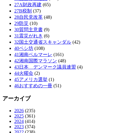
27A財政再建
(65)
27B税制
(37)
28自民党改革
(48)
29防災
(10)
30質問主意書
(9)
31震災がれき
(6)
32国土交通省スキャンダル
(42)
40ペシ坊
(108)
41湘南ベルマーレ
(161)
42湘南国際マラソン
(48)
43日本 デンマーク議員連盟
(4)
44火曜会
(2)
45アメリカ選挙
(1)
46おすすめの一冊
(51)
アーカイブ
2026
(235)
2025
(361)
2024
(414)
2023
(374)
2022
(238)