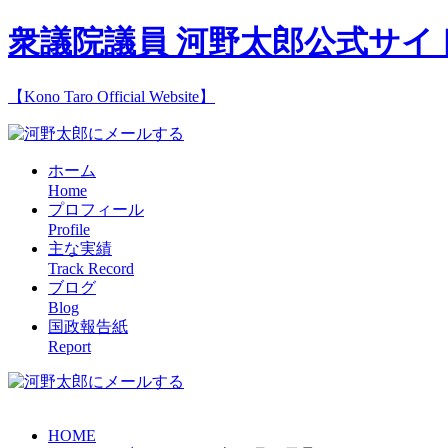
衆議院議員 河野太郎公式サイ
【Kono Taro Official Website】
ホーム
Home
プロフィール
Profile
主な実績
Track Record
ブログ
Blog
国政報告紙
Report
HOME