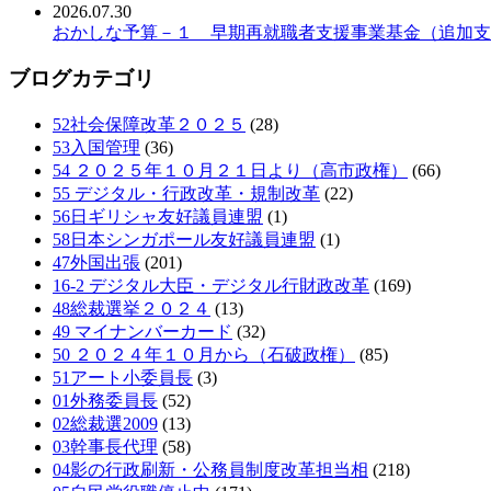
2026.07.30
おかしな予算－１ 早期再就職者支援事業基金（追加支
ブログカテゴリ
52社会保障改革２０２５
(28)
53入国管理
(36)
54 ２０２５年１０月２１日より（高市政権）
(66)
55 デジタル・行政改革・規制改革
(22)
56日ギリシャ友好議員連盟
(1)
58日本シンガポール友好議員連盟
(1)
47外国出張
(201)
16-2 デジタル大臣・デジタル行財政改革
(169)
48総裁選挙２０２４
(13)
49 マイナンバーカード
(32)
50 ２０２４年１０月から（石破政権）
(85)
51アート小委員長
(3)
01外務委員長
(52)
02総裁選2009
(13)
03幹事長代理
(58)
04影の行政刷新・公務員制度改革担当相
(218)