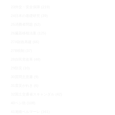
23外交・安全保障
(219)
24日本の基礎研究
(39)
25消費者問題
(52)
26臓器移植法案
(125)
27A財政再建
(66)
27B税制
(37)
28自民党改革
(48)
29防災
(10)
30質問主意書
(9)
31震災がれき
(6)
32国土交通省スキャンダル
(42)
40ペシ坊
(108)
41湘南ベルマーレ
(161)