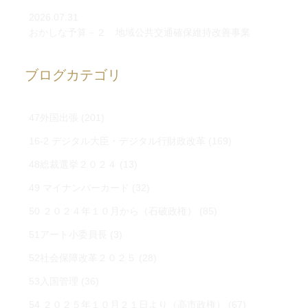
2026.07.31
おかしな予算－２ 地域公共交通確保維持改善事業
ブログカテゴリ
47外国出張
(201)
16-2 デジタル大臣・デジタル行財政改革
(169)
48総裁選挙２０２４
(13)
49 マイナンバーカード
(32)
50 ２０２４年１０月から（石破政権）
(85)
51アート小委員長
(3)
52社会保障改革２０２５
(28)
53入国管理
(36)
54 ２０２５年１０月２１日より（高市政権）
(67)