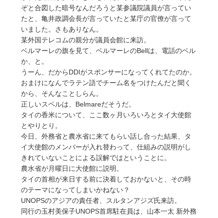
ぞと合図した暗号なんだろうと某参議院議員が言ってい
たと、亀井政調会長が言っていたと某庁の官僚が言って
いました。さもありなん。
某外国テレコムの親分が議員会館に来訪。
ベルマーレの旗を見て、ベルマーレのBellは、電話のベル
か、と。
うーん、だからDDIがスポンサーになってくれてたのか。
おまけになんでラテン語でチーム名をつけたんだと聞く
から、そんなことしらん。
正しいスペルは、Belmareだそうだ。
タイの香米について、ここ数ヶ月いろいろとタイ大使館
とやりとり。
今日、外務省と農水省に来てもらい話し合った結果、タ
イ大使館のメンバーが入れ替わって、仕組みの説明がし
きれていないことによる誤解ではということに。
農水省が月曜日に大使館に説明。
タイの首相が来日する前に決着しておかないと、その時
のテーマになってしまいかねない？
UNOPSのアジアの責任者、スルタンアジズ氏来訪。
同行の玉村美保子UNOPS首席駐在員は、山本一太 新外務