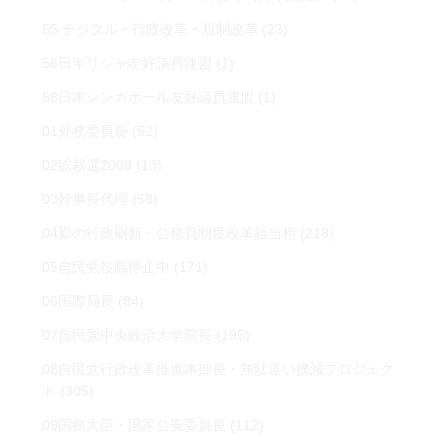
55 デジタル・行政改革・規制改革
(23)
56日ギリシャ友好議員連盟
(1)
58日本シンガポール友好議員連盟
(1)
01外務委員長
(52)
02総裁選2009
(13)
03幹事長代理
(58)
04影の行政刷新・公務員制度改革担当相
(218)
05自民党役職停止中
(171)
06国際局長
(84)
07自民党中央政治大学院長
(195)
08自民党行政改革推進本部長・無駄遣い撲滅プロジェク
ト
(305)
09国務大臣・国家公安委員長
(112)