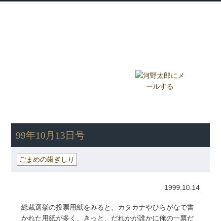
衆議院議員 河野太郎公式サイト
【Kono Taro Official Website】
ホーム
プロフィール
主な実績
Home
Profile
Track Record
ブログ
国政報告紙
Blog
Report
HOME
»
ごまめの歯ぎしり
» 99年10月13日号
99年10月13日号
ごまめの歯ぎしり
1999.10.14
総裁選挙の投票用紙をみると、カタカナやひらがなで書
かれた用紙が多く、きっと、だれかが誰かに俺の一票だ