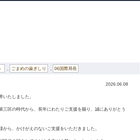
ホーム
プロフィール
主な実績
ブロ
Home
Profile
Track Record
Blog
５年１０月２１日より（高市政権）
» 父、河野洋平
）
,
ごまめの歯ぎしり
,
06国際局長
2026.06.08
界いたしました。
第三区の時代から、
長年にわたりご支援を賜り、誠にありがとう
様から、かけがえのないご支援をいただきました。