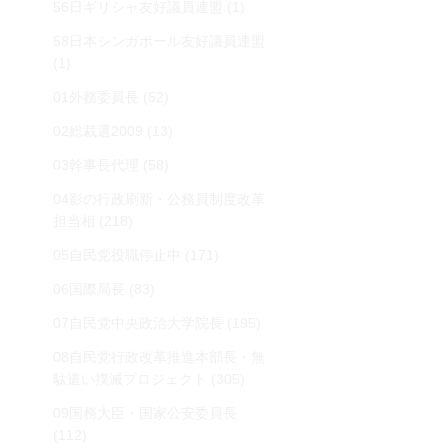
56日ギリシャ友好議員連盟
(1)
58日本シンガポール友好議員連盟
(1)
01外務委員長
(52)
02総裁選2009
(13)
03幹事長代理
(58)
04影の行政刷新・公務員制度改革
担当相
(218)
05自民党役職停止中
(171)
06国際局長
(83)
07自民党中央政治大学院長
(195)
08自民党行政改革推進本部長・無
駄遣い撲滅プロジェクト
(305)
09国務大臣・国家公安委員長
(112)