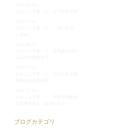
2026.08.02
おかしな予算－５ ＡＩ関連予算
2026.08.01
おかしな予算－４ 「強い経済」
と基金
2026.08.01
おかしな予算－３ 災害拠点精神
科病院等整備事業
2026.07.31
おかしな予算－２ 地域公共交通
確保維持改善事業
2026.07.30
おかしな予算－１ 早期再就職者
支援事業基金（追加支給分）
ブログカテゴリ