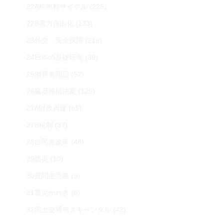
22A核燃料サイクル
(225)
22B電力自由化
(133)
23外交・安全保障
(219)
24日本の基礎研究
(39)
25消費者問題
(52)
26臓器移植法案
(125)
27A財政再建
(65)
27B税制
(37)
28自民党改革
(48)
29防災
(10)
30質問主意書
(9)
31震災がれき
(6)
32国土交通省スキャンダル
(42)