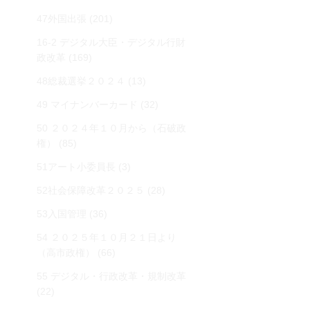
47外国出張
(201)
16-2 デジタル大臣・デジタル行財
政改革
(169)
48総裁選挙２０２４
(13)
49 マイナンバーカード
(32)
50 ２０２４年１０月から（石破政
権）
(85)
51アート小委員長
(3)
52社会保障改革２０２５
(28)
53入国管理
(36)
54 ２０２５年１０月２１日より
（高市政権）
(66)
55 デジタル・行政改革・規制改革
(22)