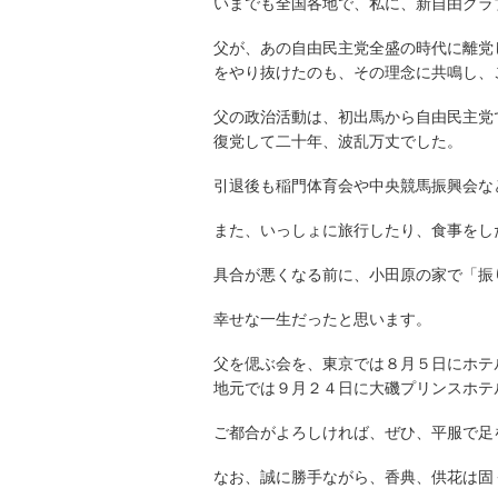
いまでも全国各地で、私に、新自由クラ
父が、あの自由民主党全盛の時代に離党
をやり抜けたのも、その理念に共鳴し、
父の政治活動は、初出馬から自由民主党
復党して二十年、波乱万丈でした。
引退後も稲門体育会や中央競馬振興会な
また、いっしょに旅行したり、食事をし
具合が悪くなる前に、小田原の家で「
振
幸せな一生だったと思います。
父を偲ぶ会を、東京では８月５日にホテ
地元では９月２４日に大磯プリンスホテ
ご都合がよろしければ、ぜひ、平服で足
なお、誠に勝手ながら、香典、供花は固