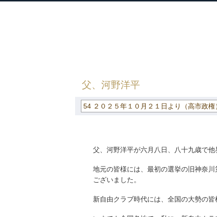
衆議院議員 河野太郎公式サイト
【Kono Taro Official Website】
HOME
»
ごまめの歯ぎしり
»
54 ２０２
父、河野洋平
54 ２０２５年１０月２１日より（高市政権
父、河野洋平が六月八日、八十九歳で他
地元の皆様には、最初の選挙の旧神奈川
ございました。
新自由クラブ時代には、全国の大勢の皆