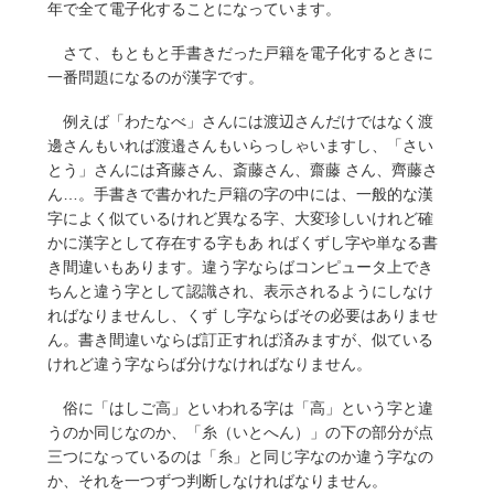
年で全て電子化することになっています。
さて、もともと手書きだった戸籍を電子化するときに
一番問題になるのが漢字です。
例えば「わたなべ」さんには渡辺さんだけではなく渡
邊さんもいれば渡邉さんもいらっしゃいますし、「さい
とう」さんには斉藤さん、斎藤さん、齋藤 さん、齊藤さ
ん…。手書きで書かれた戸籍の字の中には、一般的な漢
字によく似ているけれど異なる字、大変珍しいけれど確
かに漢字として存在する字もあ ればくずし字や単なる書
き間違いもあります。違う字ならばコンピュータ上でき
ちんと違う字として認識され、表示されるようにしなけ
ればなりませんし、くず し字ならばその必要はありませ
ん。書き間違いならば訂正すれば済みますが、似ている
けれど違う字ならば分けなければなりません。
俗に「はしご高」といわれる字は「高」という字と違
うのか同じなのか、「糸（いとへん）」の下の部分が点
三つになっているのは「糸」と同じ字なのか違う字なの
か、それを一つずつ判断しなければなりません。