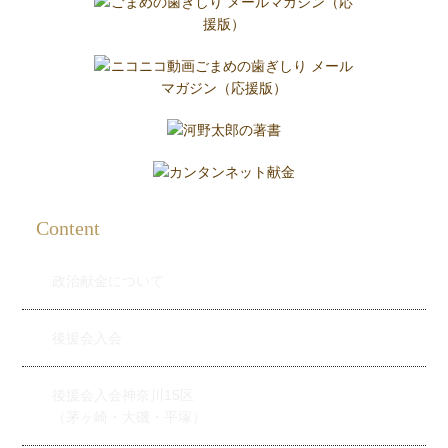
Content
政治献金について
後援会入会
後援会入会神奈川15区
（茅ヶ崎・大磯・平塚）