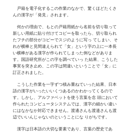
戸籍を電子化するこの作業のなかで、驚くほどたくさ
んの漢字が「発見」されます。
何かの理由で、もとの戸籍用紙から名前を切り取って
新しい用紙に貼り付けてコピーを取ったら、切り取られ
たフチの部分がコピーでスジのように写っ てしまい、そ
れが横棒と見間違えられて「女」という字の上に一本長
い横棒がある漢字が作られてしまった例などがありま
す。国語研究所がこの字を調べていっ た結果、こうした
事実を突き止め、この字は間違いということで「女」に
訂正されました。
こうした作業を一字ずつ積み重ねていった結果、日本
語の漢字がいったいいくつあるのかわかってくるので
す。しかし、アルファベットを使う言葉を念 頭において
作られたコンピュータシステムでは、漢字の細かい違い
にはなかなか対応できません。渡邊さんも渡邉さんも渡
辺でいいんじゃないのということにな りがちです。
漢字は日本語の大切な要素であり、言葉の歴史であ