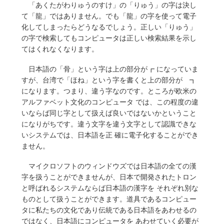
「あくたがわりゅうのすけ」の「りゅう」の字は決し
て「龍」ではありません。でも「龍」の字を使って電子
化してしまったらどうなるでしょう。正しい「りゅう」
の字で検索してもコンピュータは正しい検索結果を示し
てはくれなくなります。
日本語の「骨」という字は上の部分が┏ になっていま
すが、台湾で「ほね」という字を書くと上の部分が ┓
になります。つまり、違う字なのです。ところが欧米の
アルファベット文化のコンピュータ では、この程度の違
いならば同じ字として扱えば良いではないかということ
になりがちです。違う文字を違う文字として認識できな
いシステムでは、日本語を正 確に電子化することができ
ません。
マイクロソフトのウィンドウズでは日本語の全ての漢
字を扱うことができませんが、日本で開発されたトロン
と呼ばれるシステムならば日本語の漢字を それぞれ別な
ものとして扱うことができます。道具であるコンピュー
タに私たちの文化であり伝統である日本語をあわせるの
ではなく、日本語にコンピュータを あわせていく必要が