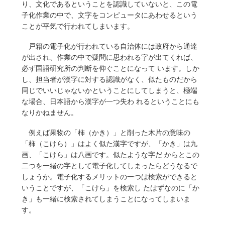
り、文化であるということを認識していないと、この電
子化作業の中で、文字をコンピュータにあわせるという
ことが平気で行われてしまいます。
戸籍の電子化が行われている自治体には政府から通達
が出され、作業の中で疑問に思われる字が出てくれば、
必ず国語研究所の判断を仰ぐことになって います。しか
し、担当者が漢字に対する認識がなく、似たものだから
同じでいいじゃないかということにしてしまうと、極端
な場合、日本語から漢字が一つ失わ れるということにも
なりかねません。
例えば果物の「柿（かき）」と削った木片の意味の
「柿（こけら）」はよく似た漢字ですが、「かき」は九
画、「こけら」は八画です。似たような字だ からとこの
二つを一緒の字として電子化してしまったらどうなるで
しょうか。電子化するメリットの一つは検索ができると
いうことですが、「こけら」を検索し たはずなのに「か
き」も一緒に検索されてしまうことになってしまいま
す。