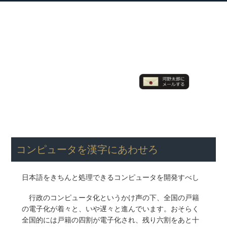
衆議院議員 河野太郎公式サイト
【Kono Taro Official Website】
ホーム
プロフィール
主な実績
Home
Profile
Track Record
ブログ
国政報告紙
Blog
Report
HOME
»
主張・政策
»
その他
» コンピュータを漢字にあわせろ
コンピュータを漢字にあわせろ
日本語をきちんと処理できるコンピュータを開発すべし
行政のコンピュータ化というかけ声の下、全国の戸籍
の電子化が着々と、いや遅々と進んでいます。おそらく
全国的には戸籍の四割が電子化され、残り六割をあと十