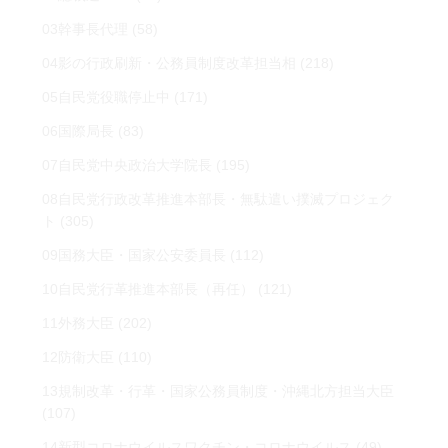
03幹事長代理
(58)
04影の行政刷新・公務員制度改革担当相
(218)
05自民党役職停止中
(171)
06国際局長
(83)
07自民党中央政治大学院長
(195)
08自民党行政改革推進本部長・無駄遣い撲滅プロジェク
ト
(305)
09国務大臣・国家公安委員長
(112)
10自民党行革推進本部長（再任）
(121)
11外務大臣
(202)
12防衛大臣
(110)
13規制改革・行革・国家公務員制度・沖縄北方担当大臣
(107)
14新型コロナウイルスワクチン・コロナウイルス
(49)