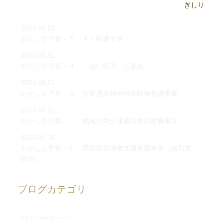
2026.08.02
おかしな予算－５ ＡＩ関連予算
2026.08.01
おかしな予算－４ 「強い経済」と基金
2026.08.01
おかしな予算－３ 災害拠点精神科病院等整備事業
2026.07.31
おかしな予算－２ 地域公共交通確保維持改善事業
2026.07.30
おかしな予算－１ 早期再就職者支援事業基金（追加支
給分）
ブログカテゴリ