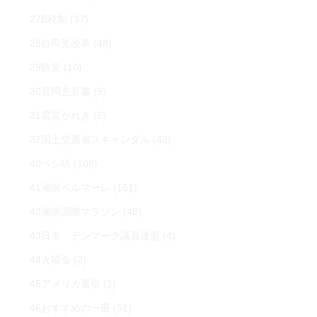
27B税制
(37)
28自民党改革
(48)
29防災
(10)
30質問主意書
(9)
31震災がれき
(6)
32国土交通省スキャンダル
(42)
40ペシ坊
(108)
41湘南ベルマーレ
(161)
42湘南国際マラソン
(48)
43日本 デンマーク議員連盟
(4)
44火曜会
(2)
45アメリカ選挙
(1)
46おすすめの一冊
(51)