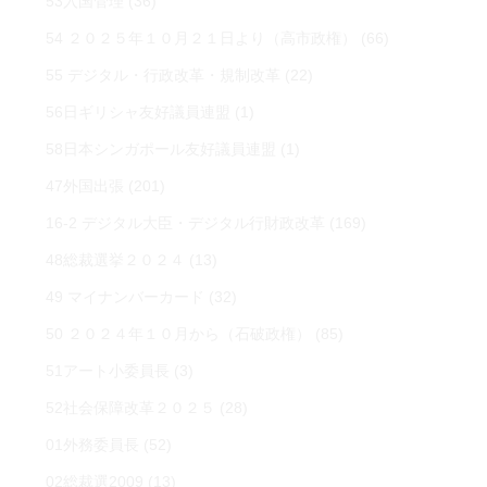
53入国管理
(36)
54 ２０２５年１０月２１日より（高市政権）
(66)
55 デジタル・行政改革・規制改革
(22)
56日ギリシャ友好議員連盟
(1)
58日本シンガポール友好議員連盟
(1)
47外国出張
(201)
16-2 デジタル大臣・デジタル行財政改革
(169)
48総裁選挙２０２４
(13)
49 マイナンバーカード
(32)
50 ２０２４年１０月から（石破政権）
(85)
51アート小委員長
(3)
52社会保障改革２０２５
(28)
01外務委員長
(52)
02総裁選2009
(13)