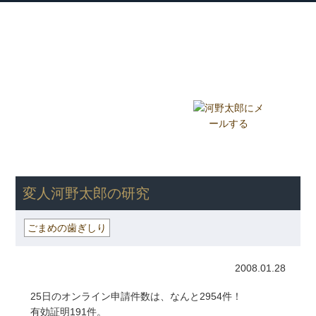
衆議院議員 河野太郎公式サイト
【Kono Taro Official Website】
ホーム
プロフィール
主な実績
Home
Profile
Track Record
ブログ
国政報告紙
Blog
Report
HOME
»
ごまめの歯ぎしり
» 変人河野太郎の研究
変人河野太郎の研究
ごまめの歯ぎしり
2008.01.28
25日のオンライン申請件数は、なんと2954件！
有効証明191件。