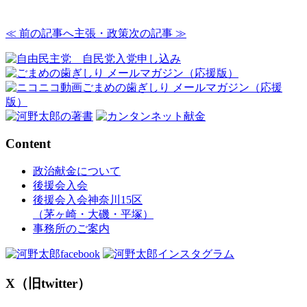
≪ 前の記事へ
主張・政策
次の記事 ≫
Content
政治献金について
後援会入会
後援会入会神奈川15区
（茅ヶ崎・大磯・平塚）
事務所のご案内
X（旧twitter）