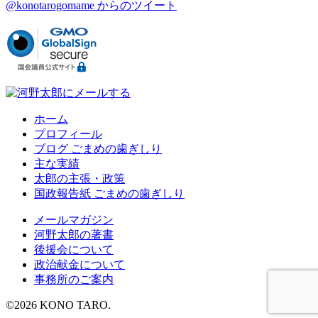
@konotarogomame からのツイート
ホーム
プロフィール
ブログ ごまめの歯ぎしり
主な実績
太郎の主張・政策
国政報告紙 ごまめの歯ぎしり
メールマガジン
河野太郎の著書
後援会について
政治献金について
事務所のご案内
©
2026
KONO TARO.