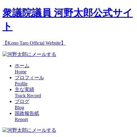
衆議院議員 河野太郎公式サイ
ト
【Kono Taro Official Website】
ホーム
Home
プロフィール
Profile
主な実績
Track Record
ブログ
Blog
国政報告紙
Report