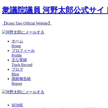
衆議院議員 河野太郎公式サイ
【Kono Taro Official Website】
ホーム
Home
プロフィール
Profile
主な実績
Track Record
ブログ
Blog
国政報告紙
Report
HOME