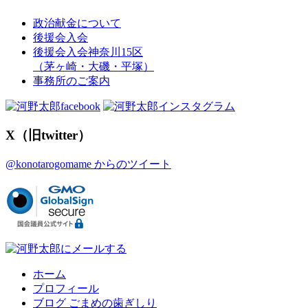
政治献金について
後援会入会
後援会入会神奈川15区
（茅ヶ崎・大磯・平塚）
事務所のご案内
X（旧twitter）
@konotarogomame からのツイート
ホーム
プロフィール
ブログ ごまめの歯ぎしり