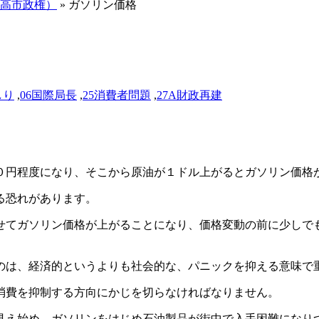
（高市政権）
» ガソリン価格
しり
,
06国際局長
,
25消費者問題
,
27A財政再建
０円程度になり、そこから原油が１ドル上がるとガソリン価格
る恐れがあります。
せてガソリン価格が上がることになり、価格変動の前に少しで
のは、経済的というよりも社会的な、パニックを抑える意味で
消費を抑制する方向にかじを切らなければなりません。
見え始め、ガソリンをはじめ石油製品が街中で入手困難になり