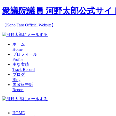
衆議院議員 河野太郎公式サイ
【Kono Taro Official Website】
ホーム
Home
プロフィール
Profile
主な実績
Track Record
ブログ
Blog
国政報告紙
Report
HOME