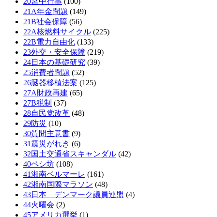
20宮中行事
(100)
21A年金問題
(149)
21B社会保障
(56)
22A核燃料サイクル
(225)
22B電力自由化
(133)
23外交・安全保障
(219)
24日本の基礎研究
(39)
25消費者問題
(52)
26臓器移植法案
(125)
27A財政再建
(65)
27B税制
(37)
28自民党改革
(48)
29防災
(10)
30質問主意書
(9)
31震災がれき
(6)
32国土交通省スキャンダル
(42)
40ペシ坊
(108)
41湘南ベルマーレ
(161)
42湘南国際マラソン
(48)
43日本 デンマーク議員連盟
(4)
44火曜会
(2)
45アメリカ選挙
(1)