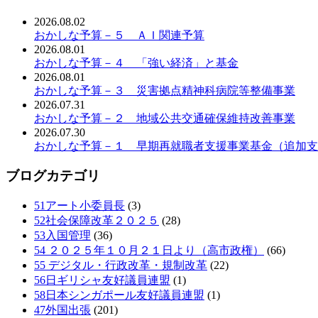
2026.08.02
おかしな予算－５ ＡＩ関連予算
2026.08.01
おかしな予算－４ 「強い経済」と基金
2026.08.01
おかしな予算－３ 災害拠点精神科病院等整備事業
2026.07.31
おかしな予算－２ 地域公共交通確保維持改善事業
2026.07.30
おかしな予算－１ 早期再就職者支援事業基金（追加支
ブログカテゴリ
51アート小委員長
(3)
52社会保障改革２０２５
(28)
53入国管理
(36)
54 ２０２５年１０月２１日より（高市政権）
(66)
55 デジタル・行政改革・規制改革
(22)
56日ギリシャ友好議員連盟
(1)
58日本シンガポール友好議員連盟
(1)
47外国出張
(201)