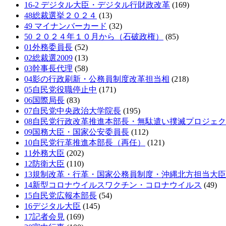
16-2 デジタル大臣・デジタル行財政改革
(169)
48総裁選挙２０２４
(13)
49 マイナンバーカード
(32)
50 ２０２４年１０月から（石破政権）
(85)
01外務委員長
(52)
02総裁選2009
(13)
03幹事長代理
(58)
04影の行政刷新・公務員制度改革担当相
(218)
05自民党役職停止中
(171)
06国際局長
(83)
07自民党中央政治大学院長
(195)
08自民党行政改革推進本部長・無駄遣い撲滅プロジェ
09国務大臣・国家公安委員長
(112)
10自民党行革推進本部長（再任）
(121)
11外務大臣
(202)
12防衛大臣
(110)
13規制改革・行革・国家公務員制度・沖縄北方担当大臣
14新型コロナウイルスワクチン・コロナウイルス
(49)
15自民党広報本部長
(54)
16デジタル大臣
(145)
17記者会見
(169)