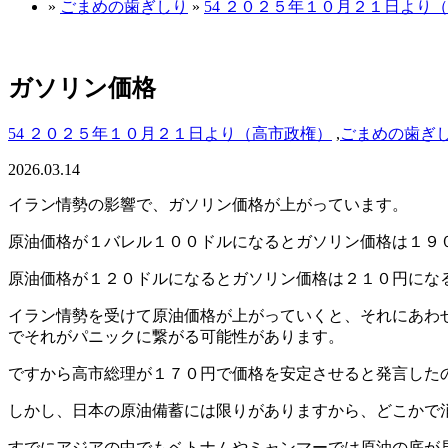
»
ごまめの歯ぎしり
»
54 ２０２５年１０月２１日より
ガソリン価格
54 ２０２５年１０月２１日より（高市政権）
,
ごまめの歯ぎ
2026.03.14
イラン情勢の影響で、ガソリン価格が上がっています。
原油価格が１バレル１００ドルになるとガソリン価格は１９
原油価格が１２０ドルになるとガソリン価格は２１０円にな
イラン情勢を受けて原油価格が上がっていくと、それにあわ
でそれがパニックに繋がる可能性があります。
ですから高市総理が１７０円で価格を安定させると発言した
しかし、日本の原油備蓄には限りがありますから、どこかで
すでにアジアの中でもベトナムやミャンマーでは原油の底が