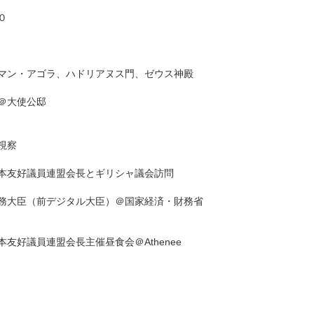
０
マン・アゴラ、ハドリアヌス門、ゼウス神殿
＠大使公邸
視察
本友好議員連盟会長とギリシャ議会訪問
務大臣（前デジタル大臣）＠国家経済・財務省
友好議員連盟会長主催昼食会＠Athenee