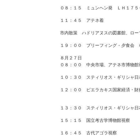
０８：１５ ミュンヘン発 ＬＨ１７５
１１：４５ アテネ着
市内散策 ハドリアヌスの図書館、ロー
１９：００ ブリーフィング・夕食会 
８月２７日
０８：００ 中央市場、アテネ市博物館
１０：３０ スティリオス・ギリシャ日
１２：００ ピエラカキス国家経済・財
１３：３０ スティリオス・ギリシャ日本
１５：１５ 国立考古学博物館視察
１６：４５ 古代アゴラ視察