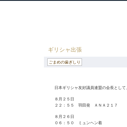
衆議院議員 河野太郎公式サイト
【Kono Taro Official Website】
HOME
»
ごまめの歯ぎしり
» ギリシャ出
ギリシャ出張
ごまめの歯ぎしり
日本ギリシャ友好議員連盟の会長として
８月２５日
２２：５５ 羽田発 ＡＮＡ２１７
８月２６日
０６：５０ ミュンヘン着