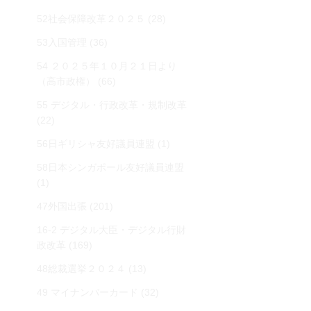
52社会保障改革２０２５
(28)
53入国管理
(36)
54 ２０２５年１０月２１日より
（高市政権）
(66)
55 デジタル・行政改革・規制改革
(22)
56日ギリシャ友好議員連盟
(1)
58日本シンガポール友好議員連盟
(1)
47外国出張
(201)
16-2 デジタル大臣・デジタル行財
政改革
(169)
48総裁選挙２０２４
(13)
49 マイナンバーカード
(32)