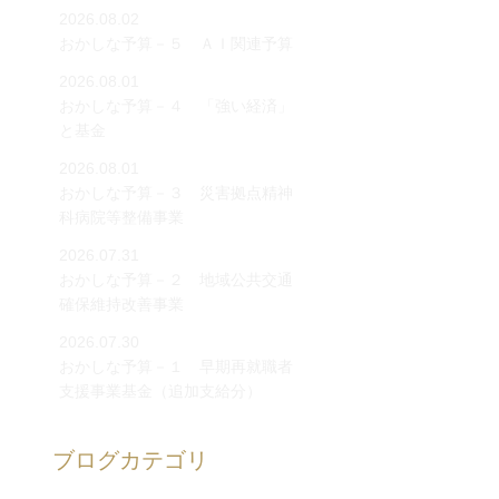
2026.08.02
おかしな予算－５ ＡＩ関連予算
2026.08.01
おかしな予算－４ 「強い経済」
と基金
2026.08.01
おかしな予算－３ 災害拠点精神
科病院等整備事業
2026.07.31
おかしな予算－２ 地域公共交通
確保維持改善事業
2026.07.30
おかしな予算－１ 早期再就職者
支援事業基金（追加支給分）
ブログカテゴリ