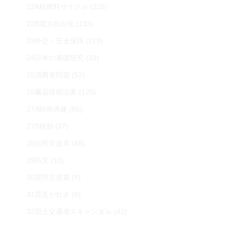
22A核燃料サイクル
(225)
22B電力自由化
(133)
23外交・安全保障
(219)
24日本の基礎研究
(39)
25消費者問題
(52)
26臓器移植法案
(125)
27A財政再建
(65)
27B税制
(37)
28自民党改革
(48)
29防災
(10)
30質問主意書
(9)
31震災がれき
(6)
32国土交通省スキャンダル
(42)