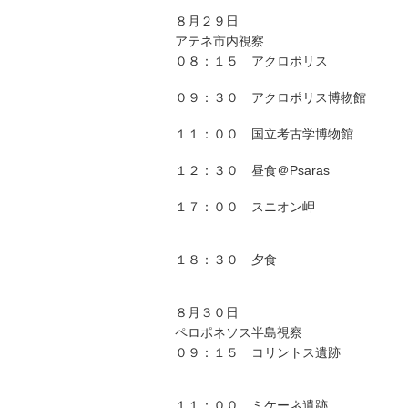
８月２９日
アテネ市内視察
０８：１５ アクロポリス
０９：３０ アクロポリス博物館
１１：００ 国立考古学博物館
１２：３０ 昼食＠Psaras
１７：００ スニオン岬
１８：３０ 夕食
８月３０日
ペロポネソス半島視察
０９：１５ コリントス遺跡
１１：００ ミケーネ遺跡