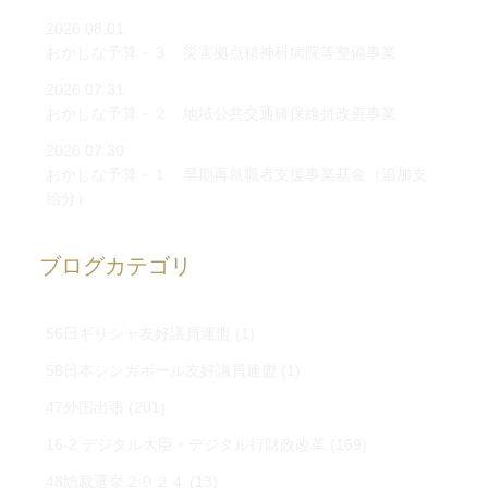
2026.08.01
おかしな予算－３ 災害拠点精神科病院等整備事業
2026.07.31
おかしな予算－２ 地域公共交通確保維持改善事業
2026.07.30
おかしな予算－１ 早期再就職者支援事業基金（追加支
給分）
ブログカテゴリ
56日ギリシャ友好議員連盟
(1)
58日本シンガポール友好議員連盟
(1)
47外国出張
(201)
16-2 デジタル大臣・デジタル行財政改革
(169)
48総裁選挙２０２４
(13)