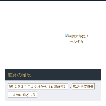
衆議院議員 河野太郎公式サイト
【Kono Taro Official Website】
ホーム
プロフィール
主な実績
Home
Profile
Track Record
ブログ
国政報告紙
Blog
Report
HOME
»
ごまめの歯ぎしり
»
50 ２０２４年１０月から（石破政
権）
» 道路の陥没
道路の陥没
50 ２０２４年１０月から（石破政権）
,
01外務委員長
,
ごまめの歯ぎしり