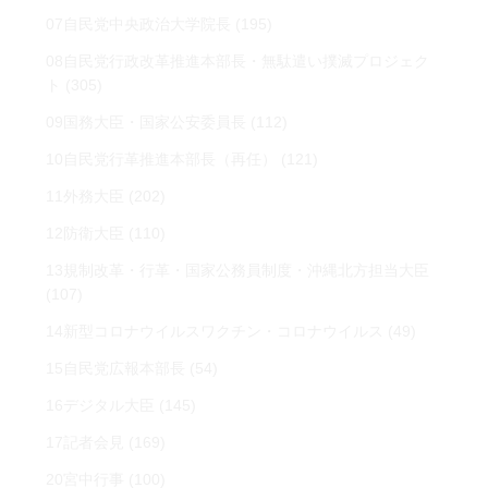
07自民党中央政治大学院長
(195)
08自民党行政改革推進本部長・無駄遣い撲滅プロジェク
ト
(305)
09国務大臣・国家公安委員長
(112)
10自民党行革推進本部長（再任）
(121)
11外務大臣
(202)
12防衛大臣
(110)
13規制改革・行革・国家公務員制度・沖縄北方担当大臣
(107)
14新型コロナウイルスワクチン・コロナウイルス
(49)
15自民党広報本部長
(54)
16デジタル大臣
(145)
17記者会見
(169)
20宮中行事
(100)