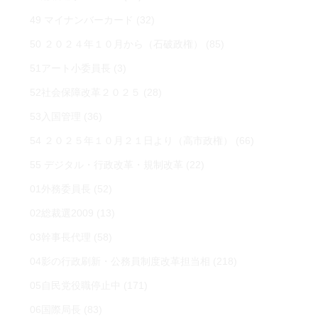
49 マイナンバーカード
(32)
50 ２０２４年１０月から（石破政権）
(85)
51アート小委員長
(3)
52社会保障改革２０２５
(28)
53入国管理
(36)
54 ２０２５年１０月２１日より（高市政権）
(66)
55 デジタル・行政改革・規制改革
(22)
01外務委員長
(52)
02総裁選2009
(13)
03幹事長代理
(58)
04影の行政刷新・公務員制度改革担当相
(218)
05自民党役職停止中
(171)
06国際局長
(83)