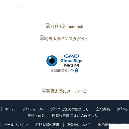
1998
(13)
ホーム
プロフィール
ブログ ごまめの歯ぎしり
主な実績
太郎の
主張・政策
国政報告紙 ごまめの歯ぎしり
メールマガジン
河野太郎の著書
後援会について
政治献金について