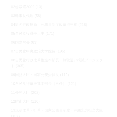
02総裁選2009
(13)
03幹事長代理
(58)
04影の行政刷新・公務員制度改革担当相
(218)
05自民党役職停止中
(171)
06国際局長
(83)
07自民党中央政治大学院長
(195)
08自民党行政改革推進本部長・無駄遣い撲滅プロジェク
ト
(305)
09国務大臣・国家公安委員長
(112)
10自民党行革推進本部長（再任）
(121)
11外務大臣
(202)
12防衛大臣
(110)
13規制改革・行革・国家公務員制度・沖縄北方担当大臣
(107)