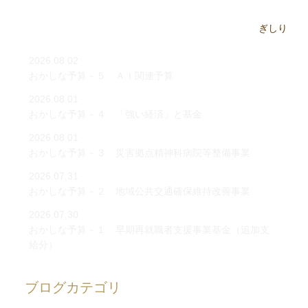
2026.08.02
おかしな予算－５ ＡＩ関連予算
2026.08.01
おかしな予算－４ 「強い経済」と基金
2026.08.01
おかしな予算－３ 災害拠点精神科病院等整備事業
2026.07.31
おかしな予算－２ 地域公共交通確保維持改善事業
2026.07.30
おかしな予算－１ 早期再就職者支援事業基金（追加支
給分）
ブログカテゴリ