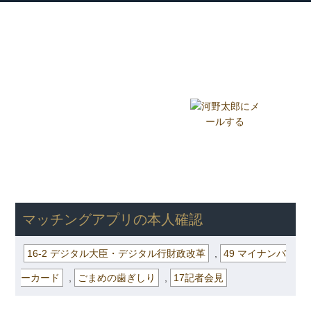
衆議院議員 河野太郎公式サイト
【Kono Taro Official Website】
ホーム
プロフィール
主な実績
Home
Profile
Track Record
ブログ
国政報告紙
Blog
Report
HOME
»
ごまめの歯ぎしり
»
16-2 デジタル大臣・デジタル行財政改
革
» マッチングアプリの本人確認
マッチングアプリの本人確認
16-2 デジタル大臣・デジタル行財政改革
,
49 マイナンバ
ーカード
,
ごまめの歯ぎしり
,
17記者会見