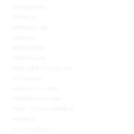
27A財政再建
(65)
27B税制
(37)
28自民党改革
(48)
29防災
(10)
30質問主意書
(9)
31震災がれき
(6)
32国土交通省スキャンダル
(42)
40ペシ坊
(108)
41湘南ベルマーレ
(161)
42湘南国際マラソン
(48)
43日本 デンマーク議員連盟
(4)
44火曜会
(2)
45アメリカ選挙
(1)