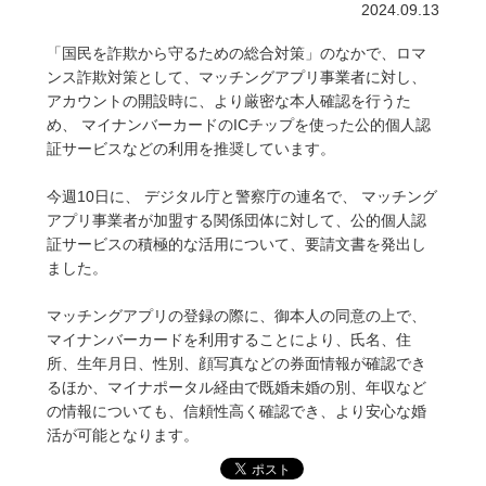
2024.09.13
「国民を詐欺から守るための総合対策」のなかで、
ロマ
ンス詐欺対策として、マッチングアプリ事業者に対し、
アカウントの開設時に、より厳密な本人確認を行うた
め、 マイナンバーカードのICチップを使った公的個人認
証サービスな
どの利用を推奨しています。
今週10日に、 デジタル庁と警察庁の連名で、 マッチング
アプリ事業者が加盟する関係団体に対して、
公的個人認
証サービスの積極的な活用について、
要請文書を発出し
ました。
マッチングアプリの登録の際に、御本人の同意の上で、
マイナンバーカードを利用することにより、氏名、住
所、
生年月日、性別、顔写真などの券面情報が確認でき
るほか、
マイナポータル経由で既婚未婚の別、年収など
の情報についても、
信頼性高く確認でき、より安心な婚
活が可能となります。