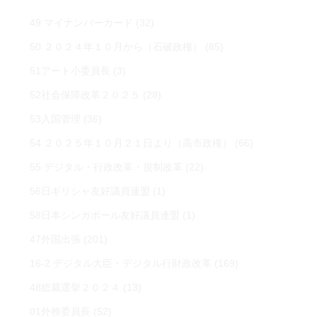
49 マイナンバーカード
(32)
50 ２０２４年１０月から（石破政権）
(85)
51アート小委員長
(3)
52社会保障改革２０２５
(28)
53入国管理
(36)
54 ２０２５年１０月２１日より（高市政権）
(66)
55 デジタル・行政改革・規制改革
(22)
56日ギリシャ友好議員連盟
(1)
58日本シンガポール友好議員連盟
(1)
47外国出張
(201)
16-2 デジタル大臣・デジタル行財政改革
(169)
48総裁選挙２０２４
(13)
01外務委員長
(52)