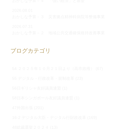
おかしな予算－４ 「強い経済」と基金
2026.08.01
おかしな予算－３ 災害拠点精神科病院等整備事業
2026.07.31
おかしな予算－２ 地域公共交通確保維持改善事業
ブログカテゴリ
54 ２０２５年１０月２１日より（高市政権）
(67)
55 デジタル・行政改革・規制改革
(23)
56日ギリシャ友好議員連盟
(1)
58日本シンガポール友好議員連盟
(1)
47外国出張
(201)
16-2 デジタル大臣・デジタル行財政改革
(169)
48総裁選挙２０２４
(13)