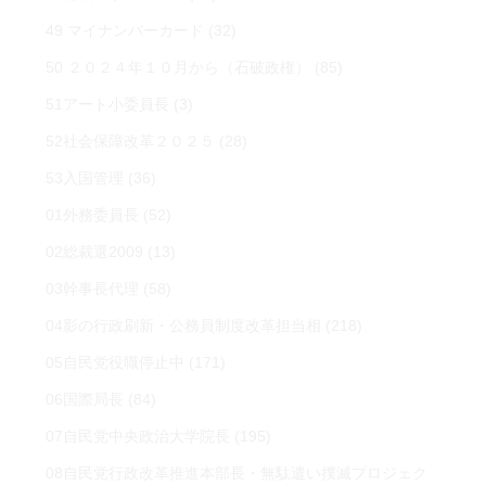
49 マイナンバーカード
(32)
50 ２０２４年１０月から（石破政権）
(85)
51アート小委員長
(3)
52社会保障改革２０２５
(28)
53入国管理
(36)
01外務委員長
(52)
02総裁選2009
(13)
03幹事長代理
(58)
04影の行政刷新・公務員制度改革担当相
(218)
05自民党役職停止中
(171)
06国際局長
(84)
07自民党中央政治大学院長
(195)
08自民党行政改革推進本部長・無駄遣い撲滅プロジェク