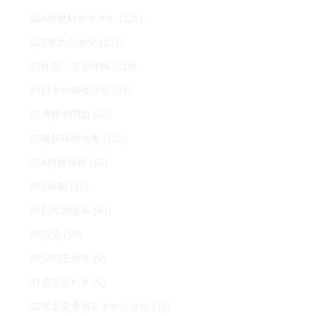
22A核燃料サイクル
(225)
22B電力自由化
(133)
23外交・安全保障
(219)
24日本の基礎研究
(39)
25消費者問題
(52)
26臓器移植法案
(125)
27A財政再建
(66)
27B税制
(37)
28自民党改革
(48)
29防災
(10)
30質問主意書
(9)
31震災がれき
(6)
32国土交通省スキャンダル
(42)