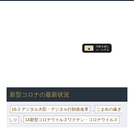
衆議院議員 河野太郎公式サイト
【Kono Taro Official Website】
ホーム
プロフィール
主な実績
Home
Profile
Track Record
ブログ
国政報告紙
Blog
Report
HOME
»
ごまめの歯ぎしり
»
16-2 デジタル大臣・デジタル行財政改
革
» 新型コロナの最新状況
新型コロナの最新状況
16-2 デジタル大臣・デジタル行財政改革
,
ごまめの歯ぎ
しり
,
14新型コロナウイルスワクチン・コロナウイルス