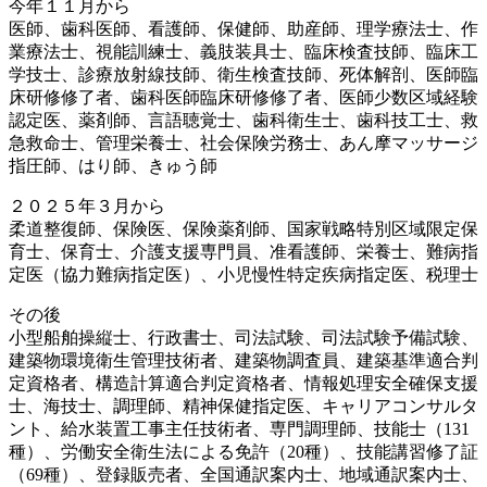
今年１１月から
医師、歯科医師、看護師、保健師、助産師、理学療法士、作
業療法士、視能訓練士、義肢装具士、臨床検査技師、臨床工
学技士、診療放射線技師、衛生検査技師、死体解剖、医師臨
床研修修了者、歯科医師臨床研修修了者、医師少数区域経験
認定医、薬剤師、言語聴覚士、歯科衛生士、歯科技工士、救
急救命士、管理栄養士、社会保険労務士、あん摩マッサージ
指圧師、はり師、きゅう師
２０２５年３月から
柔道整復師、保険医、保険薬剤師、国家戦略特別区域限定保
育士、保育士、介護支援専門員、准看護師、栄養士、難病指
定医（協力難病指定医）、小児慢性特定疾病指定医、税理士
その後
小型船舶操縦士、行政書士、司法試験、司法試験予備試験、
建築物環境衛生管理技術者、建築物調査員、建築基準適合判
定資格者、構造計算適合判定資格者、情報処理安全確保支援
士、海技士、調理師、精神保健指定医、キャリアコンサルタ
ント、給水装置工事主任技術者、専門調理師、技能士（131
種）、労働安全衛生法による免許（20種）、技能講習修了証
（69種）、登録販売者、全国通訳案内士、地域通訳案内士、