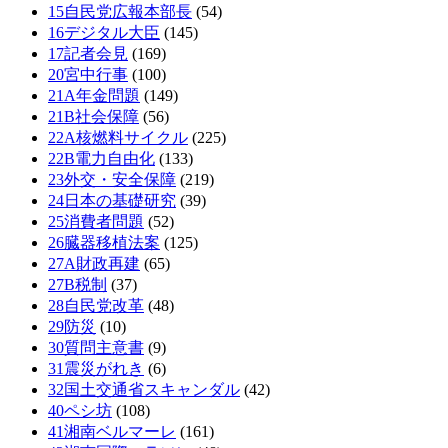
15自民党広報本部長
(54)
16デジタル大臣
(145)
17記者会見
(169)
20宮中行事
(100)
21A年金問題
(149)
21B社会保障
(56)
22A核燃料サイクル
(225)
22B電力自由化
(133)
23外交・安全保障
(219)
24日本の基礎研究
(39)
25消費者問題
(52)
26臓器移植法案
(125)
27A財政再建
(65)
27B税制
(37)
28自民党改革
(48)
29防災
(10)
30質問主意書
(9)
31震災がれき
(6)
32国土交通省スキャンダル
(42)
40ペシ坊
(108)
41湘南ベルマーレ
(161)