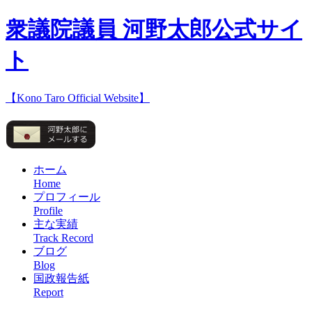
衆議院議員 河野太郎公式サイ
ト
【Kono Taro Official Website】
ホーム
Home
プロフィール
Profile
主な実績
Track Record
ブログ
Blog
国政報告紙
Report