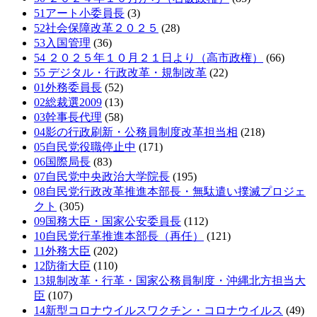
51アート小委員長
(3)
52社会保障改革２０２５
(28)
53入国管理
(36)
54 ２０２５年１０月２１日より（高市政権）
(66)
55 デジタル・行政改革・規制改革
(22)
01外務委員長
(52)
02総裁選2009
(13)
03幹事長代理
(58)
04影の行政刷新・公務員制度改革担当相
(218)
05自民党役職停止中
(171)
06国際局長
(83)
07自民党中央政治大学院長
(195)
08自民党行政改革推進本部長・無駄遣い撲滅プロジェ
クト
(305)
09国務大臣・国家公安委員長
(112)
10自民党行革推進本部長（再任）
(121)
11外務大臣
(202)
12防衛大臣
(110)
13規制改革・行革・国家公務員制度・沖縄北方担当大
臣
(107)
14新型コロナウイルスワクチン・コロナウイルス
(49)