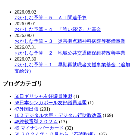
2026.08.02
おかしな予算－５ ＡＩ関連予算
2026.08.01
おかしな予算－４ 「強い経済」と基金
2026.08.01
おかしな予算－３ 災害拠点精神科病院等整備事業
2026.07.31
おかしな予算－２ 地域公共交通確保維持改善事業
2026.07.30
おかしな予算－１ 早期再就職者支援事業基金（追加
支給分）
ブログカテゴリ
56日ギリシャ友好議員連盟
(1)
58日本シンガポール友好議員連盟
(1)
47外国出張
(201)
16-2 デジタル大臣・デジタル行財政改革
(169)
48総裁選挙２０２４
(13)
49 マイナンバーカード
(32)
50 ２０２４年１０月から（石破政権）
(85)