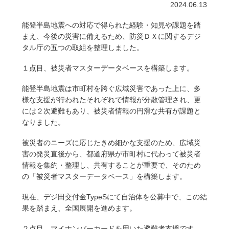
2024.06.13
能登半島地震への対応で得られた経験・知見や課題を踏
まえ、今後の災害に備えるため、防災ＤＸに関するデジ
タル庁の五つの取組を整理しました。
１点目、被災者マスターデータベースを構築します。
能登半島地震は市町村を跨ぐ広域災害であった上に、多
様な支援が行われたそれぞれで情報が分散管理され、更
には２次避難もあり、被災者情報の円滑な共有が課題と
なりました。
被災者のニーズに応じたきめ細かな支援のため、広域災
害の発災直後から、都道府県が市町村に代わって被災者
情報を集約・整理し、共有することが重要で、そのため
の「被災者マスターデータベース」を構築します。
現在、デジ田交付金TypeSにて自治体を公募中で、この結
果を踏まえ、全国展開を進めます。
２点目、マイナンバーカードを用いた避難者支援です。