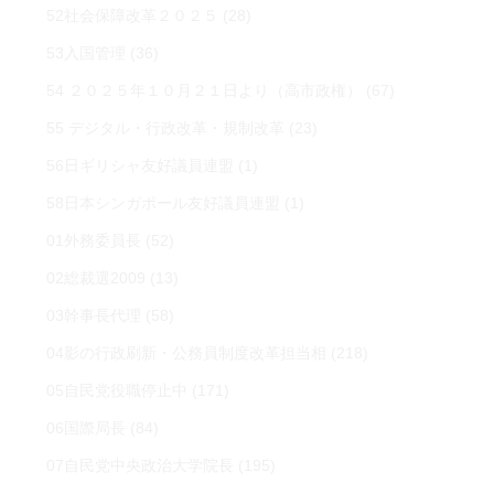
52社会保障改革２０２５
(28)
53入国管理
(36)
54 ２０２５年１０月２１日より（高市政権）
(67)
55 デジタル・行政改革・規制改革
(23)
56日ギリシャ友好議員連盟
(1)
58日本シンガポール友好議員連盟
(1)
01外務委員長
(52)
02総裁選2009
(13)
03幹事長代理
(58)
04影の行政刷新・公務員制度改革担当相
(218)
05自民党役職停止中
(171)
06国際局長
(84)
07自民党中央政治大学院長
(195)