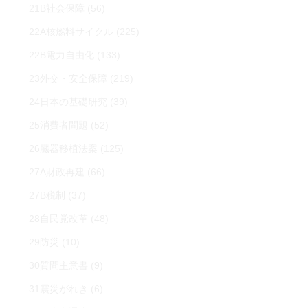
21B社会保障
(56)
22A核燃料サイクル
(225)
22B電力自由化
(133)
23外交・安全保障
(219)
24日本の基礎研究
(39)
25消費者問題
(52)
26臓器移植法案
(125)
27A財政再建
(66)
27B税制
(37)
28自民党改革
(48)
29防災
(10)
30質問主意書
(9)
31震災がれき
(6)