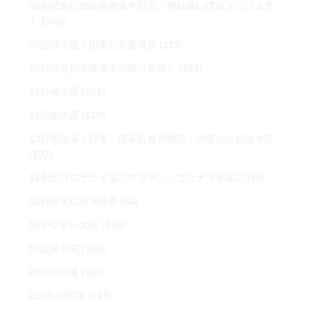
08自民党行政改革推進本部長・無駄遣い撲滅プロジェク
ト
(305)
09国務大臣・国家公安委員長
(112)
10自民党行革推進本部長（再任）
(121)
11外務大臣
(202)
12防衛大臣
(110)
13規制改革・行革・国家公務員制度・沖縄北方担当大臣
(107)
14新型コロナウイルスワクチン・コロナウイルス
(49)
15自民党広報本部長
(54)
16デジタル大臣
(145)
17記者会見
(169)
20宮中行事
(100)
21A年金問題
(149)