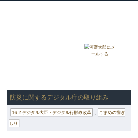
衆議院議員 河野太郎公式サイト
【Kono Taro Official Website】
ホーム
プロフィール
主な実績
Home
Profile
Track Record
ブログ
国政報告紙
Blog
Report
HOME
»
ごまめの歯ぎしり
»
16-2 デジタル大臣・デジタル行財政改
革
» 防災に関するデジタル庁の取り組み
防災に関するデジタル庁の取り組み
16-2 デジタル大臣・デジタル行財政改革
,
ごまめの歯ぎ
しり