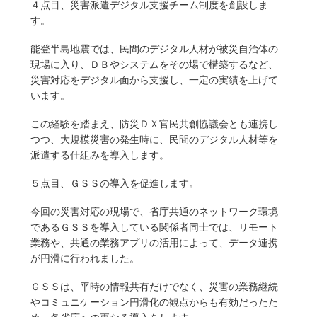
４点目、災害派遣デジタル支援チーム制度を創設しま
す。
能登半島地震では、民間のデジタル人材が被災自治体の
現場に入り、ＤＢやシステムをその場で構築するなど、
災害対応をデジタル面から支援し、一定の実績を上げて
います。
この経験を踏まえ、防災ＤＸ官民共創協議会とも連携し
つつ、大規模災害の発生時に、民間のデジタル人材等を
派遣する仕組みを導入します。
５点目、ＧＳＳの導入を促進します。
今回の災害対応の現場で、省庁共通のネットワーク環境
であるＧＳＳを導入している関係者同士では、リモート
業務や、共通の業務アプリの活用によって、データ連携
が円滑に行われました。
ＧＳＳは、平時の情報共有だけでなく、災害の業務継続
やコミュニケーション円滑化の観点からも有効だったた