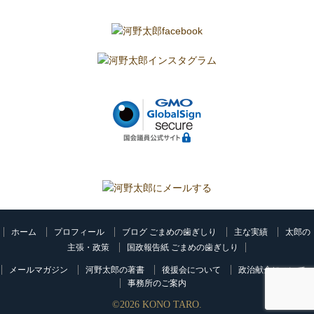
ホーム
プロフィール
ブログ ごまめの歯ぎしり
主な実績
太郎の
主張・政策
国政報告紙 ごまめの歯ぎしり
メールマガジン
河野太郎の著書
後援会について
政治献金について
事務所のご案内
©
2026
KONO TARO.