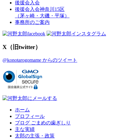
後援会入会
後援会入会神奈川15区
（茅ヶ崎・大磯・平塚）
事務所のご案内
X（旧twitter）
@konotarogomame からのツイート
ホーム
プロフィール
ブログ ごまめの歯ぎしり
主な実績
太郎の主張・政策