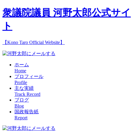
衆議院議員 河野太郎公式サイ
ト
【Kono Taro Official Website】
ホーム
Home
プロフィール
Profile
主な実績
Track Record
ブログ
Blog
国政報告紙
Report