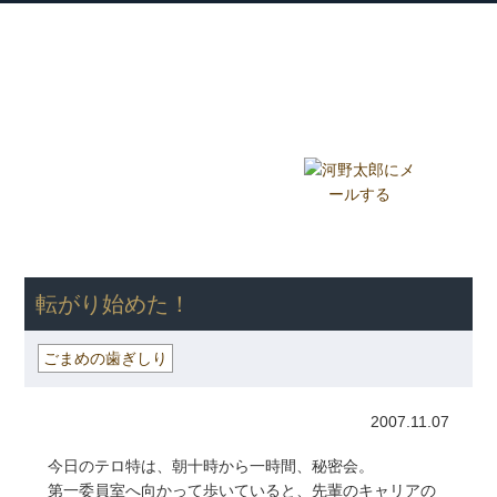
衆議院議員 河野太郎公式サイト
【Kono Taro Official Website】
ホーム
プロフィール
主な実績
Home
Profile
Track Record
ブログ
国政報告紙
Blog
Report
HOME
»
ごまめの歯ぎしり
» 転がり始めた！
転がり始めた！
ごまめの歯ぎしり
2007.11.07
今日のテロ特は、朝十時から一時間、秘密会。
第一委員室へ向かって歩いていると、先輩のキャリアの