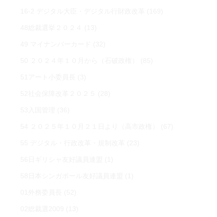
16-2 デジタル大臣・デジタル行財政改革
(169)
48総裁選挙２０２４
(13)
49 マイナンバーカード
(32)
50 ２０２４年１０月から（石破政権）
(85)
51アート小委員長
(3)
52社会保障改革２０２５
(28)
53入国管理
(36)
54 ２０２５年１０月２１日より（高市政権）
(67)
55 デジタル・行政改革・規制改革
(23)
56日ギリシャ友好議員連盟
(1)
58日本シンガポール友好議員連盟
(1)
01外務委員長
(52)
02総裁選2009
(13)