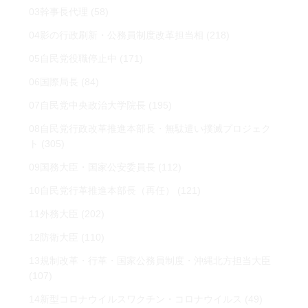
03幹事長代理
(58)
04影の行政刷新・公務員制度改革担当相
(218)
05自民党役職停止中
(171)
06国際局長
(84)
07自民党中央政治大学院長
(195)
08自民党行政改革推進本部長・無駄遣い撲滅プロジェク
ト
(305)
09国務大臣・国家公安委員長
(112)
10自民党行革推進本部長（再任）
(121)
11外務大臣
(202)
12防衛大臣
(110)
13規制改革・行革・国家公務員制度・沖縄北方担当大臣
(107)
14新型コロナウイルスワクチン・コロナウイルス
(49)