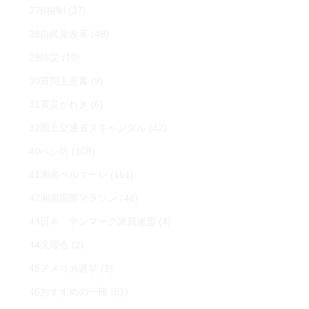
27B税制
(37)
28自民党改革
(48)
29防災
(10)
30質問主意書
(9)
31震災がれき
(6)
32国土交通省スキャンダル
(42)
40ペシ坊
(108)
41湘南ベルマーレ
(161)
42湘南国際マラソン
(48)
43日本 デンマーク議員連盟
(4)
44火曜会
(2)
45アメリカ選挙
(1)
46おすすめの一冊
(51)