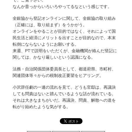
で、ご覧下さい。
なんか昔っからいろいろやってるなという感じです。
全銀協から登記オンラインに関して、全銀協の取り組み
（正確には、取り組まず）をうかがう。
オンラインをやることが目的ではなく、それによって国
民生活と経済にメリットを出すことが目的なので、本末
転倒にならないようにお願いする。
来週、PTで説明をいただくが、金融機関が絡んだ登記に
関しては、かなり厳しいという認識になる。
法務・自治関係団体委員長として、都道府県、市町村、
関連団体等々からの税制改正要望をヒアリング。
小沢辞任劇の一連の流れを見て、どうも官邸は、再議決
しても問責はないと踏んでいるような話が流れている。
それは大きなまちがいだ。再議決、問責、解散への道を
転がり始めたような気がする。