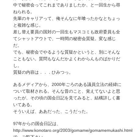
中で秘密会ってこれまでありましたか、と一回生から尋
ねられる。
先輩のキャリアって、俺そんなに年喰ったかなとちょっ
と複雑な感じ。
差し替え要員の国対の一回生もマスコミも政府委員も全
てシャットアウトで、一時間の秘密会質疑。変な感じ
だ。
でも、秘密会でやるような質疑かというと、別にそんな
こともない。質問もなんだかよくわからんものばかりだ
し。
質疑の内容は．．．ひみつっ。
あるメディアから、2000年ごろのある議員立法の経緯に
ついて取材される。そんな昔のこと、覚えてないよと思
ったが、その頃の国会日記を見てみると、結構詳しく書
いてある。
そういえば、ああだった、こうだった。
97年からの国会日記は、
http://www.konotaro.org/2003/gomame/gomamemukashi.html